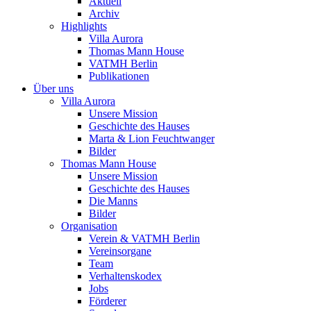
Aktuell
Archiv
Highlights
Villa Aurora
Thomas Mann House
VATMH Berlin
Publikationen
Über uns
Villa Aurora
Unsere Mission
Geschichte des Hauses
Marta & Lion Feuchtwanger
Bilder
Thomas Mann House
Unsere Mission
Geschichte des Hauses
Die Manns
Bilder
Organisation
Verein & VATMH Berlin
Vereinsorgane
Team
Verhaltenskodex
Jobs
Förderer