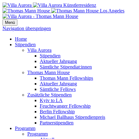
Menü
Navigation überspringen
Home
Stipendien
Villa Aurora
Stipendien
Aktueller Jahrgang
Sämtliche Stipendiat:innen
Thomas Mann House
Thomas Mann Fellowships
Aktueller Jahrgang
Sämtliche Fellows
Zusätzliche Stipendien
Kyiv to LA
Feuchtwanger Fellowship
Berlin Fellowship
Michael Ballhaus Stipendienpreis
Partnerstipendien
Programm
Programm