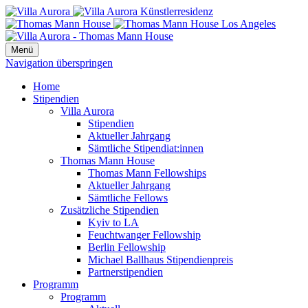
Menü
Navigation überspringen
Home
Stipendien
Villa Aurora
Stipendien
Aktueller Jahrgang
Sämtliche Stipendiat:innen
Thomas Mann House
Thomas Mann Fellowships
Aktueller Jahrgang
Sämtliche Fellows
Zusätzliche Stipendien
Kyiv to LA
Feuchtwanger Fellowship
Berlin Fellowship
Michael Ballhaus Stipendienpreis
Partnerstipendien
Programm
Programm