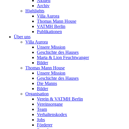
Aktuell
Archiv
Highlights
Villa Aurora
Thomas Mann House
VATMH Berlin
Publikationen
Über uns
Villa Aurora
Unsere Mission
Geschichte des Hauses
Marta & Lion Feuchtwanger
Bilder
Thomas Mann House
Unsere Mission
Geschichte des Hauses
Die Manns
Bilder
Organisation
Verein & VATMH Berlin
Vereinsorgane
Team
Verhaltenskodex
Jobs
Förderer