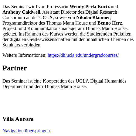
D
as Seminar
wird von
Professorin
Wendy Perla Kurtz
und
Anthony Caldwell
,
Assistant Director des Digital Research
Consortium
an der
UCLA,
sowie von
Nikolai
Blaumer
,
Programmdirektor des
Thomas Mann House und
Benno Herz
,
Projekt- und Kommunikationsmanager am
Thomas Mann House
,
geleitet
.
Im Rahmen des Kurses
werden die S
tud
ierenden
Pra
ktiken
der digitalen Geisteswissenschaften
mit den
inhaltlichen
Themen
des
Seminars
verbinden
.
Weitere Informationen
:
https://dh.ucla.edu/undergradcourses/
Partner
Das Seminar ist eine Kooperation des UCLA Digital Humanities
Department und dem Thomas Mann House.
Villa
Aurora
Navigation überspringen