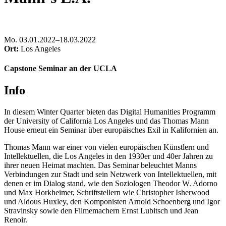
Mo
.
03.01.2022–18.03.2022
Ort:
Los Angeles
Capstone Seminar an der UCLA
Info
In diesem
Winter
Quarter
bieten das
Digital Humanities Programm
der University of California Los Angeles
und das
Thomas Mann
House erneut
ein Seminar über europäisches Exil in Kalifornien an.
Thomas Mann war einer
von vielen europäischen Künstlern und
Intellektuellen, die Los Angeles
in den 1930er und 40er Jahren
zu
ihrer neuen Heimat machten. D
as
Seminar
beleuchtet
Manns
Verbindungen zur Stadt und
sein
Netzwerk von Intellektuellen, mit
denen er im Dialog stand, wie den Soziologen Theodor W. Adorno
und Max Horkheimer, Schriftstellern wie Christopher Isherwood
und Aldous Huxley, den Komponisten Arnold
Schoenberg
und Igor
Stravinsky sowie den Filmemachern Ernst Lubitsch und Jean
Renoir.