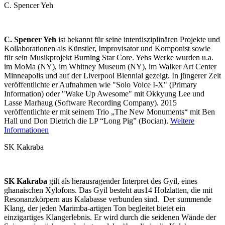
C. Spencer Yeh
C. Spencer Yeh
ist bekannt für seine interdisziplinären Projekte und
Kollaborationen als Künstler, Improvisator und Komponist sowie
für sein Musikprojekt Burning Star Core. Yehs Werke wurden u.a.
im MoMa (NY), im Whitney Museum (NY), im Walker Art Center
Minneapolis und auf der Liverpool Biennial gezeigt. In jüngerer Zeit
veröffentlichte er Aufnahmen wie "Solo Voice I-X" (Primary
Information) oder "Wake Up Awesome" mit Okkyung Lee und
Lasse Marhaug (Software Recording Company). 2015
veröffentlichte er mit seinem Trio „The New Monuments“ mit Ben
Hall und Don Dietrich die LP “Long Pig” (Bocian).
Weitere
Informationen
SK Kakraba
SK Kakraba
gilt als herausragender Interpret des Gyil, eines
ghanaischen Xylofons. Das Gyil besteht aus14 Holzlatten, die mit
Resonanzkörpern aus Kalabasse verbunden sind. Der summende
Klang, der jeden Marimba-artigen Ton begleitet bietet ein
einzigartiges Klangerlebnis. Er wird durch die seidenen Wände der