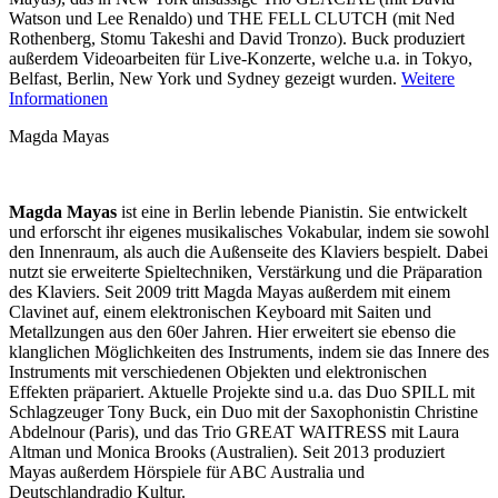
Watson und Lee Renaldo) und THE FELL CLUTCH (mit Ned
Rothenberg, Stomu Takeshi and David Tronzo). Buck produziert
außerdem Videoarbeiten für Live-Konzerte, welche u.a. in Tokyo,
Belfast, Berlin, New York und Sydney gezeigt wurden.
Weitere
Informationen
Magda Mayas
Magda Mayas
ist eine in Berlin lebende Pianistin. Sie entwickelt
und erforscht ihr eigenes musikalisches Vokabular, indem sie sowohl
den Innenraum, als auch die Außenseite des Klaviers bespielt. Dabei
nutzt sie erweiterte Spieltechniken, Verstärkung und die Präparation
des Klaviers. Seit 2009 tritt Magda Mayas außerdem mit einem
Clavinet auf, einem elektronischen Keyboard mit Saiten und
Metallzungen aus den 60er Jahren. Hier erweitert sie ebenso die
klanglichen Möglichkeiten des Instruments, indem sie das Innere des
Instruments mit verschiedenen Objekten und elektronischen
Effekten präpariert. Aktuelle Projekte sind u.a. das Duo SPILL mit
Schlagzeuger Tony Buck, ein Duo mit der Saxophonistin Christine
Abdelnour (Paris), und das Trio GREAT WAITRESS mit Laura
Altman und Monica Brooks (Australien). Seit 2013 produziert
Mayas außerdem Hörspiele für ABC Australia und
Deutschlandradio Kultur.