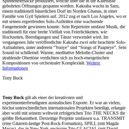
Spinneneiersäcke produziert, welche über die in die Kalebasse
gebohrten Öffnungen gespannt werden. Kakraba wuchs in Saru,
einem traditionell bäuerlichen Dorf im Norden Ghanas, in einer
Familie von Gyil Spielern auf. 2012 zog er nach Los Angeles, wo er
mit seinen ergreifenden Solo-Auftritten eine wachsende
Fangemeinde gewinnen konnte. Sein Repertoire umfasst Musik, die
traditionell für eine breite Vielfalt von Feierlichkeiten, wie
Hochzeiten, Beerdigungen und Tänze verwendet wird. Im
vergangenen Jahr veröffentlichte Kakraba zwei sehr beachtete Solo-
Aufnahmen, unter anderem “Yonye” und “Songs of Paapieye”. Sein
Sound ist schillernd: Warme, meditative Melodie-Cluster und
strahlende Obertöne verdichten sich zu hoch-energetischen
Kompositionen von orchestraler Komplexität.
Weitere
Informationen
Tony Buck
Tony Buck
gilt als einer der kreativsten und
experimentierfreudigsten australischen Exporte. Er war an vielen,
höchst unterschiedlichen internationalen Projekten beteiligt, erlangte
aber wohl mit seinem weltweit erfolgreichen Trio THE NECKS die
größte Bekanntheit. Derzeitige Projekte umfassen u.a. TRANSMIT
(eine Gitarren-lastige Post-Rock-Formation), SPILL (mit Magda
Mayas), das in New York ansässige Trio GLACIAL (mit David