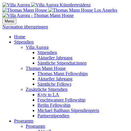
Menü
Navigation überspringen
Home
Stipendien
Villa Aurora
Stipendien
Aktueller Jahrgang
Sämtliche Stipendiat:innen
Thomas Mann House
Thomas Mann Fellowships
Aktueller Jahrgang
Sämtliche Fellows
Zusätzliche Stipendien
Kyiv to LA
Feuchtwanger Fellowship
Berlin Fellowship
Michael Ballhaus Stipendienpreis
Partnerstipendien
Programm
Programm