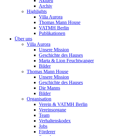
Aktuell
Archiv
Highlights
Villa Aurora
Thomas Mann House
VATMH Berlin
Publikationen
Über uns
Villa Aurora
Unsere Mission
Geschichte des Hauses
Marta & Lion Feuchtwanger
Bilder
Thomas Mann House
Unsere Mission
Geschichte des Hauses
Die Manns
Bilder
Organisation
Verein & VATMH Berlin
Vereinsorgane
Team
Verhaltenskodex
Jobs
Förderer