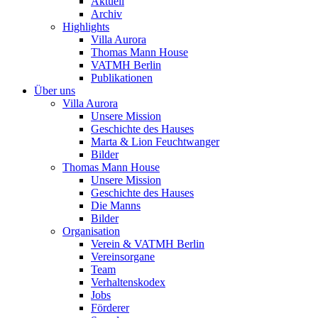
Aktuell
Archiv
Highlights
Villa Aurora
Thomas Mann House
VATMH Berlin
Publikationen
Über uns
Villa Aurora
Unsere Mission
Geschichte des Hauses
Marta & Lion Feuchtwanger
Bilder
Thomas Mann House
Unsere Mission
Geschichte des Hauses
Die Manns
Bilder
Organisation
Verein & VATMH Berlin
Vereinsorgane
Team
Verhaltenskodex
Jobs
Förderer