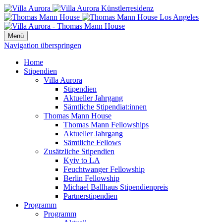
Menü
Navigation überspringen
Home
Stipendien
Villa Aurora
Stipendien
Aktueller Jahrgang
Sämtliche Stipendiat:innen
Thomas Mann House
Thomas Mann Fellowships
Aktueller Jahrgang
Sämtliche Fellows
Zusätzliche Stipendien
Kyiv to LA
Feuchtwanger Fellowship
Berlin Fellowship
Michael Ballhaus Stipendienpreis
Partnerstipendien
Programm
Programm