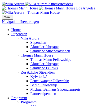
Menü
Navigation überspringen
Home
Stipendien
Villa Aurora
Stipendien
Aktueller Jahrgang
Sämtliche Stipendiat:innen
Thomas Mann House
Thomas Mann Fellowships
Aktueller Jahrgang
Sämtliche Fellows
Zusätzliche Stipendien
Kyiv to LA
Feuchtwanger Fellowship
Berlin Fellowship
Michael Ballhaus Stipendienpreis
Partnerstipendien
Programm
Programm