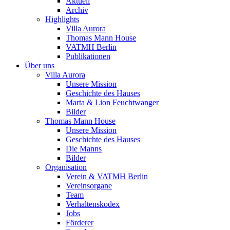
Aktuell
Archiv
Highlights
Villa Aurora
Thomas Mann House
VATMH Berlin
Publikationen
Über uns
Villa Aurora
Unsere Mission
Geschichte des Hauses
Marta & Lion Feuchtwanger
Bilder
Thomas Mann House
Unsere Mission
Geschichte des Hauses
Die Manns
Bilder
Organisation
Verein & VATMH Berlin
Vereinsorgane
Team
Verhaltenskodex
Jobs
Förderer