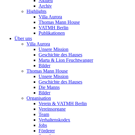
Aktuell
Archiv
Highlights
Villa Aurora
Thomas Mann House
VATMH Berlin
Publikationen
Über uns
Villa Aurora
Unsere Mission
Geschichte des Hauses
Marta & Lion Feuchtwanger
Bilder
Thomas Mann House
Unsere Mission
Geschichte des Hauses
Die Manns
Bilder
Organisation
Verein & VATMH Berlin
Vereinsorgane
Team
Verhaltenskodex
Jobs
Förderer