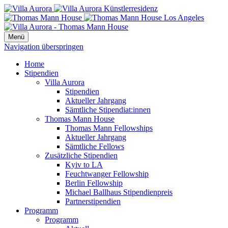
Menü
Navigation überspringen
Home
Stipendien
Villa Aurora
Stipendien
Aktueller Jahrgang
Sämtliche Stipendiat:innen
Thomas Mann House
Thomas Mann Fellowships
Aktueller Jahrgang
Sämtliche Fellows
Zusätzliche Stipendien
Kyiv to LA
Feuchtwanger Fellowship
Berlin Fellowship
Michael Ballhaus Stipendienpreis
Partnerstipendien
Programm
Programm