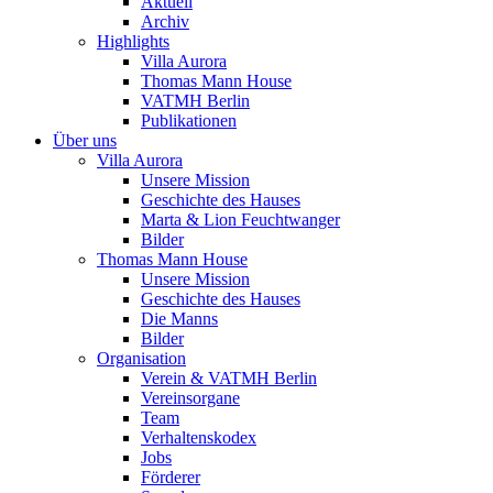
Aktuell
Archiv
Highlights
Villa Aurora
Thomas Mann House
VATMH Berlin
Publikationen
Über uns
Villa Aurora
Unsere Mission
Geschichte des Hauses
Marta & Lion Feuchtwanger
Bilder
Thomas Mann House
Unsere Mission
Geschichte des Hauses
Die Manns
Bilder
Organisation
Verein & VATMH Berlin
Vereinsorgane
Team
Verhaltenskodex
Jobs
Förderer