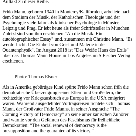
Auftakt zu dieser Reihe.
Frido Mann, geboren 1940 in Monterey/Kalifornien, arbeitete nach
dem Studium der Musik, der Katholischen Theologie und der
Psychologie viele Jahre als klinischer Psychologe in Münster,
Leipzig und Prag. Er lebt heute als freier Schriftsteller in München.
Zuletzt sind von ihm erschienen "An die Musik. Ein
autobiographischer Essay" und, zusammen mit Christine Mann, "Es
werde Licht. Die Einheit von Geist und Materie in der
Quantenphysik". Im August 2018 ist "Das Weiße Haus des Exils"
über das Thomas Mann House in Los Angeles im S.Fischer Verlag
erschienen.
Photo: Thomas Elsner
Als in Amerika gebürtiges Kind spürte Frido Mann schon früh die
demokratische Überzeugung seiner Eltern und Großeltern, die
rechtzeitig vor Kriegsausbruch aus Europa in die USA emigriert
waren. Während ausgedehnter Vortragsreisen richtete sich Thomas
Mann, der Großvater Frido Manns, in seiner Ansprache “The
Coming Victory of Democracy” an seine amerikanischen Zuhörer
und warnte vor den Gefahren des Faschismus für freiheitliche
Demokratien: “The social renewal of democracy is the
presupposition and the guarantee of its victory.”