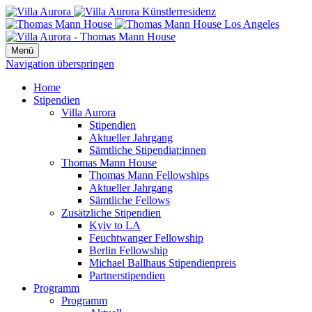
Menü
Navigation überspringen
Home
Stipendien
Villa Aurora
Stipendien
Aktueller Jahrgang
Sämtliche Stipendiat:innen
Thomas Mann House
Thomas Mann Fellowships
Aktueller Jahrgang
Sämtliche Fellows
Zusätzliche Stipendien
Kyiv to LA
Feuchtwanger Fellowship
Berlin Fellowship
Michael Ballhaus Stipendienpreis
Partnerstipendien
Programm
Programm