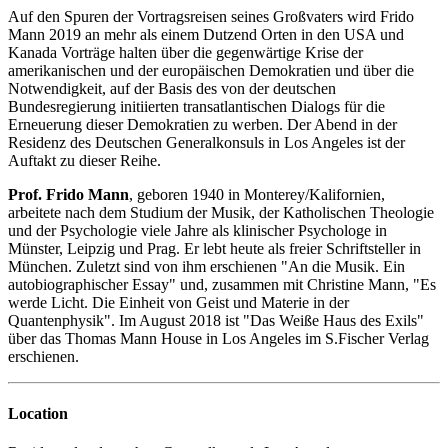
Auf den Spuren der Vortragsreisen seines Großvaters wird Frido
Mann 2019 an mehr als einem Dutzend Orten in den USA und
Kanada Vorträge halten über die gegenwärtige Krise der
amerikanischen und der europäischen Demokratien und über die
Notwendigkeit, auf der Basis des von der deutschen
Bundesregierung initiierten transatlantischen Dialogs für die
Erneuerung dieser Demokratien zu werben. Der Abend in der
Residenz des Deutschen Generalkonsuls in Los Angeles ist der
Auftakt zu dieser Reihe.
Prof. Frido Mann
, geboren 1940 in Monterey/Kalifornien,
arbeitete nach dem Studium der Musik, der Katholischen Theologie
und der Psychologie viele Jahre als klinischer Psychologe in
Münster, Leipzig und Prag. Er lebt heute als freier Schriftsteller in
München. Zuletzt sind von ihm erschienen "An die Musik. Ein
autobiographischer Essay" und, zusammen mit Christine Mann, "Es
werde Licht. Die Einheit von Geist und Materie in der
Quantenphysik". Im August 2018 ist "Das Weiße Haus des Exils"
über das Thomas Mann House in Los Angeles im S.Fischer Verlag
erschienen.
Location