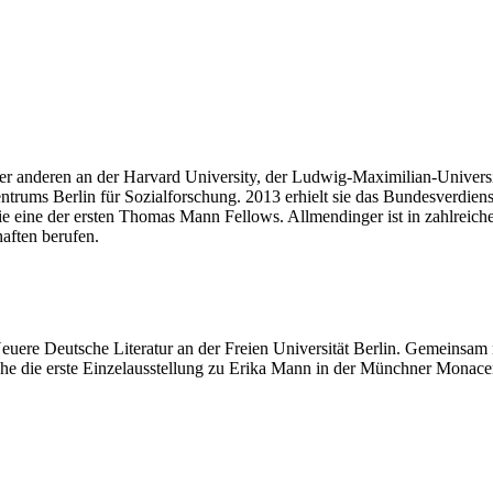
nter anderen an der Harvard University, der Ludwig-Maximilian-Univer
zentrums Berlin für Sozialforschung. 2013 erhielt sie das Bundesverdie
e eine der ersten Thomas Mann Fellows. Allmendinger ist in zahlreiche
aften berufen.
 Neuere Deutsche Literatur an der Freien Universität Berlin. Gemeins
Lühe die erste Einzelausstellung zu Erika Mann in der Münchner Monacen