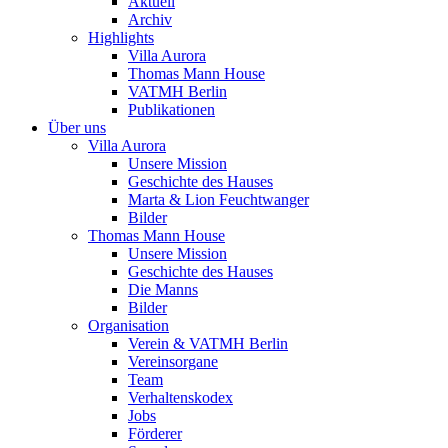
Aktuell
Archiv
Highlights
Villa Aurora
Thomas Mann House
VATMH Berlin
Publikationen
Über uns
Villa Aurora
Unsere Mission
Geschichte des Hauses
Marta & Lion Feuchtwanger
Bilder
Thomas Mann House
Unsere Mission
Geschichte des Hauses
Die Manns
Bilder
Organisation
Verein & VATMH Berlin
Vereinsorgane
Team
Verhaltenskodex
Jobs
Förderer