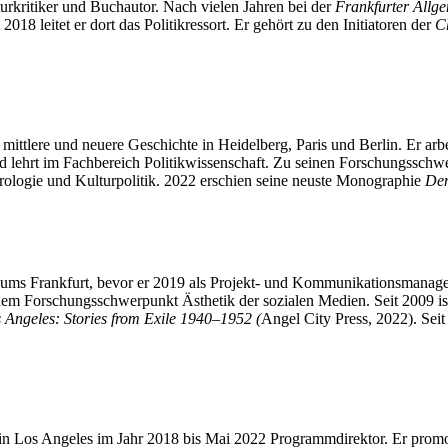
kturkritiker und Buchautor. Nach vielen Jahren bei der
Frankfurter Allg
t 2018 leitet er dort das Politikressort. Er gehört zu den Initiatoren der
C
 mittlere und neuere Geschichte in Heidelberg, Paris und Berlin. Er arb
und lehrt im Fachbereich Politikwissenschaft. Zu seinen Forschungssc
orologie und Kulturpolitik. 2022 erschien seine neuste Monographie
Dem
ums Frankfurt, bevor er 2019 als Projekt- und Kommunikationsmanage
em Forschungsschwerpunkt Ästhetik der sozialen Medien. Seit 2009 ist 
Angeles: Stories from Exile 1940–1952 (
Angel City Press, 2022). Se
Los Angeles im Jahr 2018 bis Mai 2022 Programmdirektor. Er promovi