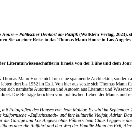
ouse – Politischer Denkort am Pazifik
(Wallstein Verlag, 2023),
nen Sie zu einer Reise in das Thomas Mann House in Los Angeles 
er Literaturwissenschaftlerin Irmela von der Lühe und dem Journ
as Thomas Mann House nicht nur eine spannende Architektur, sondern au
bten dort bis 1952 im Exil. Von hier aus setzte sich Thomas Mann für
aben sich namhafte Autorinnen und Autoren aus Literatur und Wissens
met. Die Beiträge berichten vom politischen Leben der Manns und ref
t Fotografien des Hauses von Jean Molitor. Es wird im September 202
kalifornische »Zufluchtsstadt« und ihre kulturelle Vielfalt, Adrian 
über die Garage und Los Angeles ohne Führerschein Claus Leggewie üb
tthaus über die Auffahrt und den Weg der Familie Mann ins Exil, Ale