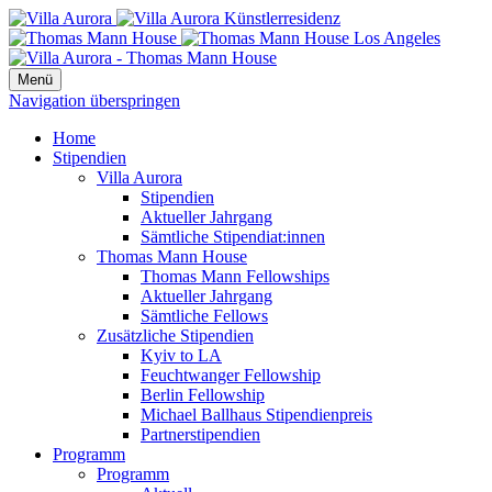
Menü
Navigation überspringen
Home
Stipendien
Villa Aurora
Stipendien
Aktueller Jahrgang
Sämtliche Stipendiat:innen
Thomas Mann House
Thomas Mann Fellowships
Aktueller Jahrgang
Sämtliche Fellows
Zusätzliche Stipendien
Kyiv to LA
Feuchtwanger Fellowship
Berlin Fellowship
Michael Ballhaus Stipendienpreis
Partnerstipendien
Programm
Programm