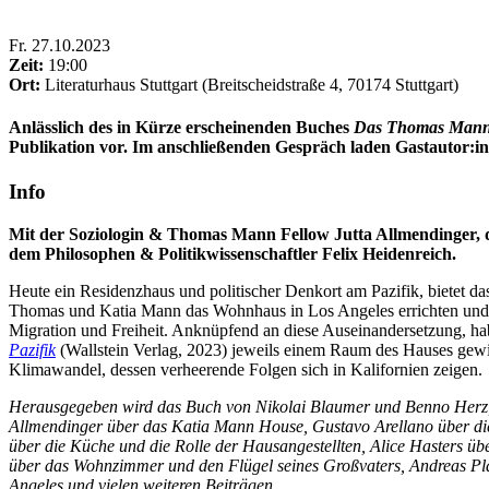
Fr
.
27.10.2023
Zeit:
19:00
Ort:
Literaturhaus Stuttgart (Breitscheidstraße 4, 70174 Stuttgart)
Anlässlich des in Kürze erscheinenden Buches
Das Thomas Mann H
Publikation vor. Im anschließenden Gespräch laden Gastautor:in
Info
Mit der Soziologin & Thomas Mann Fellow Jutta Allmendinger, d
dem Philosophen & Politikwissenschaftler Felix Heidenreich.
Heute ein Residenzhaus und politischer Denkort am Pazifik, bietet d
Thomas und Katia Mann das Wohnhaus in Los Angeles errichten und le
Migration und Freiheit. Anknüpfend an diese Auseinandersetzung, h
Pazifik
(Wallstein Verlag, 2023) jeweils einem Raum des Hauses gewid
Klimawandel, dessen verheerende Folgen sich in Kalifornien zeigen.
Herausgegeben wird das Buch von Nikolai Blaumer und Benno Herz, mi
Allmendinger über das Katia Mann House, Gustavo Arellano über die 
über die Küche und die Rolle der Hausangestellten, Alice Hasters 
über das Wohnzimmer und den Flügel seines Großvaters, Andreas Pla
Angeles und vielen weiteren Beiträgen.‍