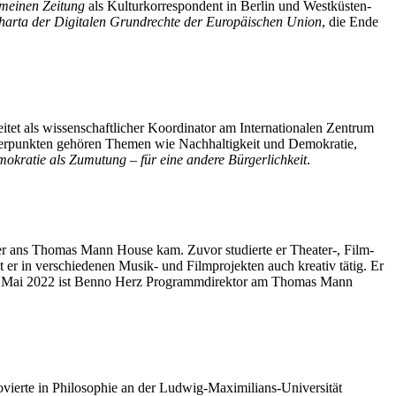
emeinen Zeitung
als Kulturkorrespondent in Berlin und Westküsten-
harta der Digitalen Grundrechte der Europäischen Union
, die Ende
eitet als wissenschaftlicher Koordinator am Internationalen Zentrum
hwerpunkten gehören Themen wie Nachhaltigkeit und Demokratie,
okratie als Zumutung – für eine andere Bürgerlichkeit
.
r ans Thomas Mann House kam. Zuvor studierte er Theater-, Film-
er in verschiedenen Musik- und Filmprojekten auch kreativ tätig. Er
it Mai 2022 ist Benno Herz Programmdirektor am Thomas Mann
erte in Philosophie an der Ludwig-Maximilians-Universität