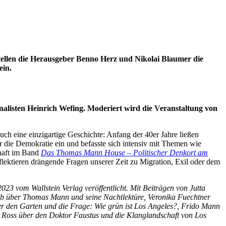
 stellen die Herausgeber Benno Herz und Nikolai Blaumer die
ein.
alisten Heinrich Wefing. Moderiert wird die Veranstaltung von
ch eine einzigartige Geschichte: Anfang der 40er Jahre ließen
 die Demokratie ein und befasste sich intensiv mit Themen wie
chaft im Band
Das Thomas Mann House – Politischer Denkort am
lektieren drängende Fragen unserer Zeit zu Migration, Exil oder dem
3 vom Wallstein Verlag veröffentlicht. Mit Beiträgen von Jutta
Daub über Thomas Mann und seine Nachtlektüre, Veronika Fuechtner
er den Garten und die Frage: Wie grün ist Los Angeles?, Frido Mann
x Ross über den Doktor Faustus und die Klanglandschaft von Los