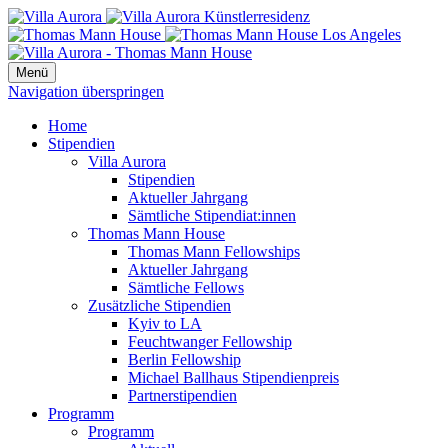
Menü
Navigation überspringen
Home
Stipendien
Villa Aurora
Stipendien
Aktueller Jahrgang
Sämtliche Stipendiat:innen
Thomas Mann House
Thomas Mann Fellowships
Aktueller Jahrgang
Sämtliche Fellows
Zusätzliche Stipendien
Kyiv to LA
Feuchtwanger Fellowship
Berlin Fellowship
Michael Ballhaus Stipendienpreis
Partnerstipendien
Programm
Programm