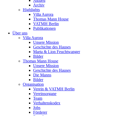
Aktuell
Archiv
Highlights
Villa Aurora
Thomas Mann House
VATMH Berlin
Publikationen
Über uns
Villa Aurora
Unsere Mission
Geschichte des Hauses
Marta & Lion Feuchtwanger
Bilder
Thomas Mann House
Unsere Mission
Geschichte des Hauses
Die Manns
Bilder
Organisation
Verein & VATMH Berlin
Vereinsorgane
Team
Verhaltenskodex
Jobs
Förderer