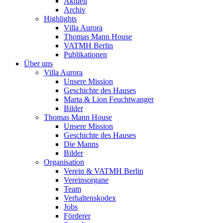
Aktuell
Archiv
Highlights
Villa Aurora
Thomas Mann House
VATMH Berlin
Publikationen
Über uns
Villa Aurora
Unsere Mission
Geschichte des Hauses
Marta & Lion Feuchtwanger
Bilder
Thomas Mann House
Unsere Mission
Geschichte des Hauses
Die Manns
Bilder
Organisation
Verein & VATMH Berlin
Vereinsorgane
Team
Verhaltenskodex
Jobs
Förderer