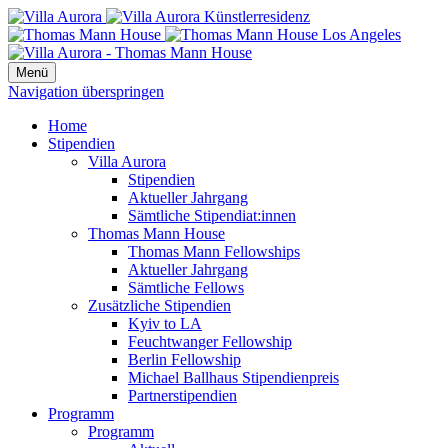
Menü
Navigation überspringen
Home
Stipendien
Villa Aurora
Stipendien
Aktueller Jahrgang
Sämtliche Stipendiat:innen
Thomas Mann House
Thomas Mann Fellowships
Aktueller Jahrgang
Sämtliche Fellows
Zusätzliche Stipendien
Kyiv to LA
Feuchtwanger Fellowship
Berlin Fellowship
Michael Ballhaus Stipendienpreis
Partnerstipendien
Programm
Programm