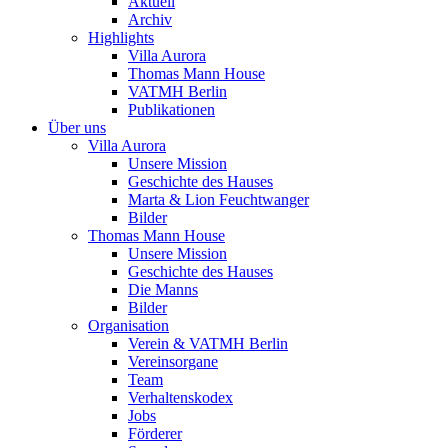
Aktuell
Archiv
Highlights
Villa Aurora
Thomas Mann House
VATMH Berlin
Publikationen
Über uns
Villa Aurora
Unsere Mission
Geschichte des Hauses
Marta & Lion Feuchtwanger
Bilder
Thomas Mann House
Unsere Mission
Geschichte des Hauses
Die Manns
Bilder
Organisation
Verein & VATMH Berlin
Vereinsorgane
Team
Verhaltenskodex
Jobs
Förderer