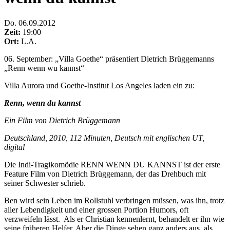
Do
.
06.09.2012
Zeit:
19:00
Ort:
L.A.
06. September: „Villa Goethe“ präsentiert Dietrich Brüggemanns
„Renn wenn wu kannst“
Villa Aurora und Goethe-Institut Los Angeles laden ein zu:
Renn, wenn du kannst
Ein Film von Dietrich Brüggemann
Deutschland, 2010, 112 Minuten, Deutsch mit englischen UT,
digital
Die Indi-Tragikomödie RENN WENN DU KANNST ist der erste
Feature Film von Dietrich Brüggemann, der das Drehbuch mit
seiner Schwester schrieb.
Ben wird sein Leben im Rollstuhl verbringen müssen, was ihn, trotz
aller Lebendigkeit und einer grossen Portion Humors, oft
verzweifeln lässt. Als er Christian kennenlernt, behandelt er ihn wie
seine früheren Helfer. Aber die Dinge sehen ganz anders aus, als