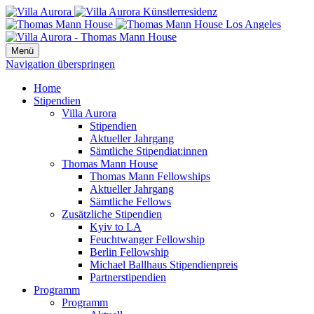
Menü
Navigation überspringen
Home
Stipendien
Villa Aurora
Stipendien
Aktueller Jahrgang
Sämtliche Stipendiat:innen
Thomas Mann House
Thomas Mann Fellowships
Aktueller Jahrgang
Sämtliche Fellows
Zusätzliche Stipendien
Kyiv to LA
Feuchtwanger Fellowship
Berlin Fellowship
Michael Ballhaus Stipendienpreis
Partnerstipendien
Programm
Programm