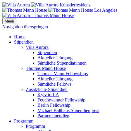
Menü
Navigation überspringen
Home
Stipendien
Villa Aurora
Stipendien
Aktueller Jahrgang
Sämtliche Stipendiat:innen
Thomas Mann House
Thomas Mann Fellowships
Aktueller Jahrgang
Sämtliche Fellows
Zusätzliche Stipendien
Kyiv to LA
Feuchtwanger Fellowship
Berlin Fellowship
Michael Ballhaus Stipendienpreis
Partnerstipendien
Programm
Programm