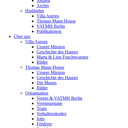
Aktuell
Archiv
Highlights
Villa Aurora
Thomas Mann House
VATMH Berlin
Publikationen
Über uns
Villa Aurora
Unsere Mission
Geschichte des Hauses
Marta & Lion Feuchtwanger
Bilder
Thomas Mann House
Unsere Mission
Geschichte des Hauses
Die Manns
Bilder
Organisation
Verein & VATMH Berlin
Vereinsorgane
Team
Verhaltenskodex
Jobs
Förderer