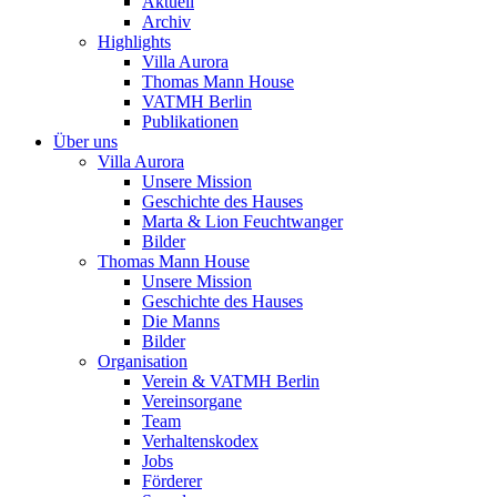
Aktuell
Archiv
Highlights
Villa Aurora
Thomas Mann House
VATMH Berlin
Publikationen
Über uns
Villa Aurora
Unsere Mission
Geschichte des Hauses
Marta & Lion Feuchtwanger
Bilder
Thomas Mann House
Unsere Mission
Geschichte des Hauses
Die Manns
Bilder
Organisation
Verein & VATMH Berlin
Vereinsorgane
Team
Verhaltenskodex
Jobs
Förderer