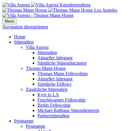
Menü
Navigation überspringen
Home
Stipendien
Villa Aurora
Stipendien
Aktueller Jahrgang
Sämtliche Stipendiat:innen
Thomas Mann House
Thomas Mann Fellowships
Aktueller Jahrgang
Sämtliche Fellows
Zusätzliche Stipendien
Kyiv to LA
Feuchtwanger Fellowship
Berlin Fellowship
Michael Ballhaus Stipendienpreis
Partnerstipendien
Programm
Programm