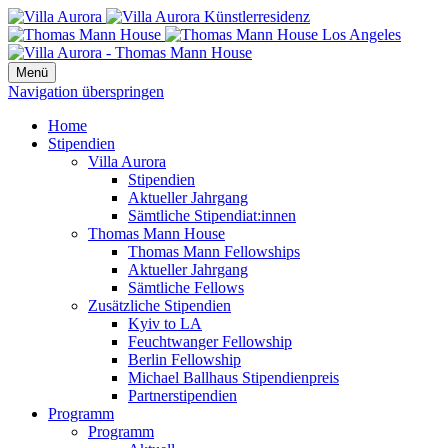
Menü
Navigation überspringen
Home
Stipendien
Villa Aurora
Stipendien
Aktueller Jahrgang
Sämtliche Stipendiat:innen
Thomas Mann House
Thomas Mann Fellowships
Aktueller Jahrgang
Sämtliche Fellows
Zusätzliche Stipendien
Kyiv to LA
Feuchtwanger Fellowship
Berlin Fellowship
Michael Ballhaus Stipendienpreis
Partnerstipendien
Programm
Programm