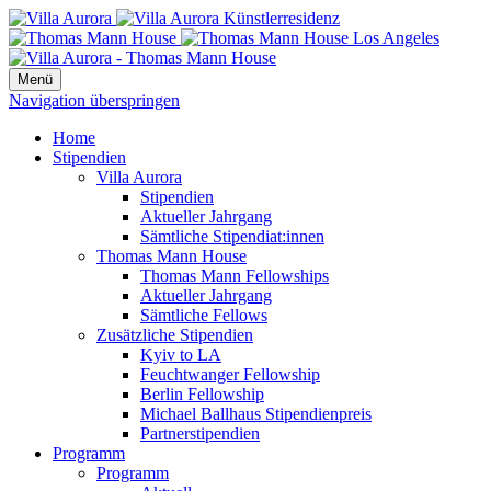
Menü
Navigation überspringen
Home
Stipendien
Villa Aurora
Stipendien
Aktueller Jahrgang
Sämtliche Stipendiat:innen
Thomas Mann House
Thomas Mann Fellowships
Aktueller Jahrgang
Sämtliche Fellows
Zusätzliche Stipendien
Kyiv to LA
Feuchtwanger Fellowship
Berlin Fellowship
Michael Ballhaus Stipendienpreis
Partnerstipendien
Programm
Programm