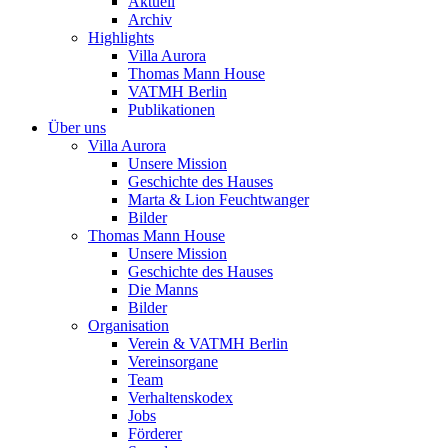
Aktuell
Archiv
Highlights
Villa Aurora
Thomas Mann House
VATMH Berlin
Publikationen
Über uns
Villa Aurora
Unsere Mission
Geschichte des Hauses
Marta & Lion Feuchtwanger
Bilder
Thomas Mann House
Unsere Mission
Geschichte des Hauses
Die Manns
Bilder
Organisation
Verein & VATMH Berlin
Vereinsorgane
Team
Verhaltenskodex
Jobs
Förderer