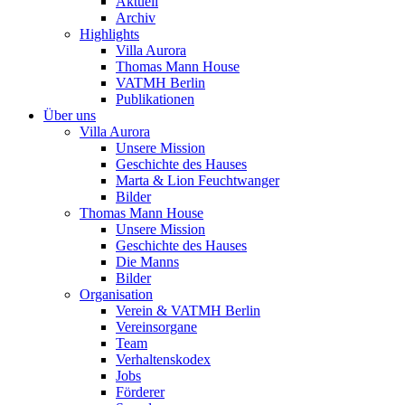
Aktuell
Archiv
Highlights
Villa Aurora
Thomas Mann House
VATMH Berlin
Publikationen
Über uns
Villa Aurora
Unsere Mission
Geschichte des Hauses
Marta & Lion Feuchtwanger
Bilder
Thomas Mann House
Unsere Mission
Geschichte des Hauses
Die Manns
Bilder
Organisation
Verein & VATMH Berlin
Vereinsorgane
Team
Verhaltenskodex
Jobs
Förderer