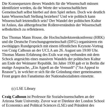
Die Konsequenzen dieses Wandels für die Wissenschaft müssen
identifiziert werden, da die Werte der wissenschaftlichen
Gemeinschaft selbst hierbei auf dem Spiel stehen. Doch wie deutlich
kann Wissenschaft Stellung beziehen? Und wie politisch kann
Wissenschaft letztendlich sein? Der Wandel der politischen Kultur
ist Anlass, das althergebrachte Rollenverständnis der Wissenschaft
selbstkritisch zu reflektieren.
Das Thomas Mann House, die Hochschulrektorenkonferenz (HRK)
und die Deutsche Forschungsgemeinschaft (DFG) organisieren ein
zweitägiges Rundgespräch mit einem öffentlichen Keynote-Vortrag
von Craig Calhoun an der UCLA am 26. August um 19:00 Uhr.
Thomas Manns Erfahrung des Exils war eng verbunden mit dem
Schock angesichts eines massiven Wandels der politischen Kultur
am Ende der Weimarer Republik. Im Jahre 1930 gab er in Berlin die
mutige Ansprache, „Ein Appell an die Vernunft“ (”An Appeal to
Reason“), in welcher er sich für die Gründung einer gemeinsamen
Front gegen den Fanatismus der Nationalsozialisten einsetzte.
(c) LSE Library
Craig Calhoun
ist Professor für Sozialwissenschaften an der
Arizona State University. Zuvor war er Direktor der London School
of Economics and Political Sciences (LSE) und Präsident des