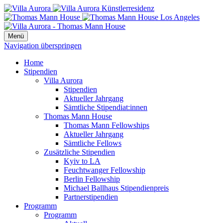
Menü
Navigation überspringen
Home
Stipendien
Villa Aurora
Stipendien
Aktueller Jahrgang
Sämtliche Stipendiat:innen
Thomas Mann House
Thomas Mann Fellowships
Aktueller Jahrgang
Sämtliche Fellows
Zusätzliche Stipendien
Kyiv to LA
Feuchtwanger Fellowship
Berlin Fellowship
Michael Ballhaus Stipendienpreis
Partnerstipendien
Programm
Programm