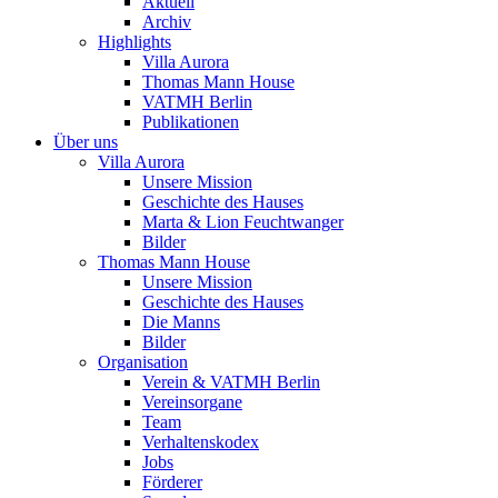
Aktuell
Archiv
Highlights
Villa Aurora
Thomas Mann House
VATMH Berlin
Publikationen
Über uns
Villa Aurora
Unsere Mission
Geschichte des Hauses
Marta & Lion Feuchtwanger
Bilder
Thomas Mann House
Unsere Mission
Geschichte des Hauses
Die Manns
Bilder
Organisation
Verein & VATMH Berlin
Vereinsorgane
Team
Verhaltenskodex
Jobs
Förderer