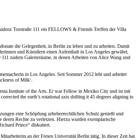
esidenz Torstraße 111 ein FELLOWS & Friends Treffen der Villa
onate die Gelegenheit, in Berlin zu leben und zu arbeiten. Damit
lerinnen und Künstlern einen Aufenthalt in Los Angeles gewährt,
ße 111 zudem Galerieräume, in denen Arbeiten von Alice Wang und
ilmemacherin in Los Angeles. Seit Sommer 2012 lebt und arbeitet
ackness of Milk‘.
nia Institute of the Arts. Er war Fellow in Mexiko City und ist mit
rected the earth’s rotational axis shifting it 45 degrees aligning to
etzungen eine Schöpfung urheberrechtlichen Schutz genießt und
e deren Rechte zu verletzen. Hierzu wurden exemplarische
chard Prince“ diskutiert.
tarbeiterin an der Freien Universität Berlin tätig. In dieser Zeit hat