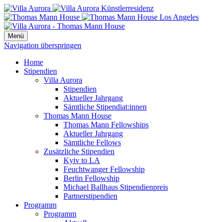
Menü
Navigation überspringen
Home
Stipendien
Villa Aurora
Stipendien
Aktueller Jahrgang
Sämtliche Stipendiat:innen
Thomas Mann House
Thomas Mann Fellowships
Aktueller Jahrgang
Sämtliche Fellows
Zusätzliche Stipendien
Kyiv to LA
Feuchtwanger Fellowship
Berlin Fellowship
Michael Ballhaus Stipendienpreis
Partnerstipendien
Programm
Programm