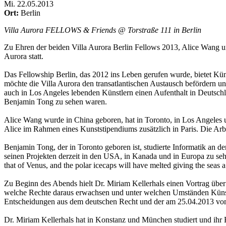
Mi
.
22.05.2013
Ort:
Berlin
Villa Aurora FELLOWS & Friends @ Torstraße 111 in Berlin
Zu Ehren der beiden Villa Aurora Berlin Fellows 2013, Alice Wang 
Aurora statt.
Das Fellowship Berlin, das 2012 ins Leben gerufen wurde, bietet Kün
möchte die Villa Aurora den transatlantischen Austausch befördern 
auch in Los Angeles lebenden Künstlern einen Aufenthalt in Deutsc
Benjamin Tong zu sehen waren.
Alice Wang wurde in China geboren, hat in Toronto, in Los Angeles u
Alice im Rahmen eines Kunststipendiums zusätzlich in Paris. Die Arbei
Benjamin Tong, der in Toronto geboren ist, studierte Informatik an der
seinen Projekten derzeit in den USA, in Kanada und in Europa zu sehen.
that of Venus, and the polar icecaps will have melted giving the seas 
Zu Beginn des Abends hielt Dr. Miriam Kellerhals einen Vortrag über
welche Rechte daraus erwachsen und unter welchen Umständen Künstle
Entscheidungen aus dem deutschen Recht und der am 25.04.2013 vom N
Dr. Miriam Kellerhals hat in Konstanz und München studiert und ihr Ref