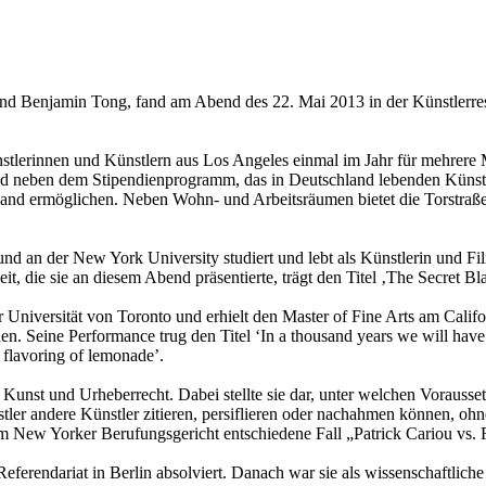
und Benjamin Tong, fand am Abend des 22. Mai 2013 in der Künstlerr
stlerinnen und Künstlern aus Los Angeles einmal im Jahr für mehrere M
und neben dem Stipendienprogramm, das in Deutschland lebenden Künst
hland ermöglichen. Neben Wohn- und Arbeitsräumen bietet die Torstra
nd an der New York University studiert und lebt als Künstlerin und F
t, die sie an diesem Abend präsentierte, trägt den Titel ‚The Secret Bl
 Universität von Toronto und erhielt den Master of Fine Arts am Califor
 Seine Performance trug den Titel ‘In a thousand years we will have cor
a flavoring of lemonade’.
 Kunst und Urheberrecht. Dabei stellte sie dar, unter welchen Vorauss
r andere Künstler zitieren, persiflieren oder nachahmen können, ohn
ew Yorker Berufungsgericht entschiedene Fall „Patrick Cariou vs. Ri
erendariat in Berlin absolviert. Danach war sie als wissenschaftliche Mi