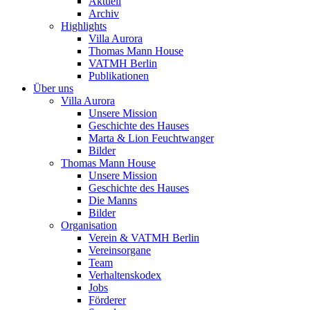
Aktuell
Archiv
Highlights
Villa Aurora
Thomas Mann House
VATMH Berlin
Publikationen
Über uns
Villa Aurora
Unsere Mission
Geschichte des Hauses
Marta & Lion Feuchtwanger
Bilder
Thomas Mann House
Unsere Mission
Geschichte des Hauses
Die Manns
Bilder
Organisation
Verein & VATMH Berlin
Vereinsorgane
Team
Verhaltenskodex
Jobs
Förderer