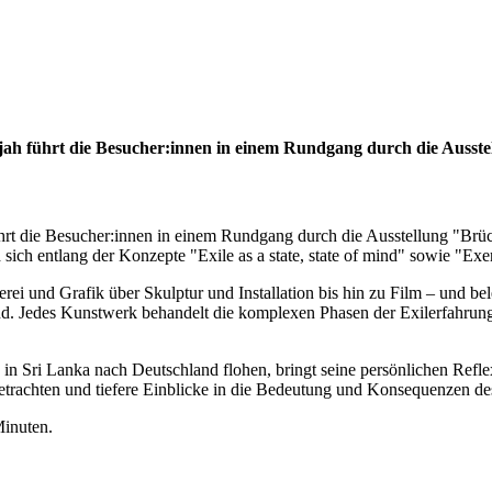
ajah führt die Besucher:innen in einem Rundgang durch die Ausst
führt die Besucher:innen in einem Rundgang durch die Ausstellung "Br
sich entlang der Konzepte "Exile as a state, state of mind" sowie "Exe
erei und Grafik über Skulptur und Installation bis hin zu Film – und be
. Jedes Kunstwerk behandelt die komplexen Phasen der Exilerfahrung,
 in Sri Lanka nach Deutschland flohen, bringt seine persönlichen Refl
etrachten und tiefere Einblicke in die Bedeutung und Konsequenzen des
Minuten.