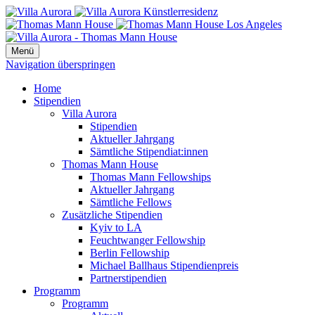
Menü
Navigation überspringen
Home
Stipendien
Villa Aurora
Stipendien
Aktueller Jahrgang
Sämtliche Stipendiat:innen
Thomas Mann House
Thomas Mann Fellowships
Aktueller Jahrgang
Sämtliche Fellows
Zusätzliche Stipendien
Kyiv to LA
Feuchtwanger Fellowship
Berlin Fellowship
Michael Ballhaus Stipendienpreis
Partnerstipendien
Programm
Programm