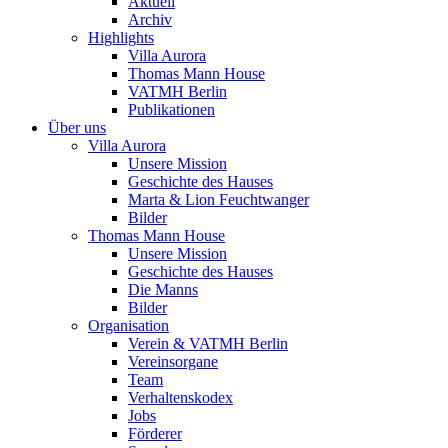
Aktuell
Archiv
Highlights
Villa Aurora
Thomas Mann House
VATMH Berlin
Publikationen
Über uns
Villa Aurora
Unsere Mission
Geschichte des Hauses
Marta & Lion Feuchtwanger
Bilder
Thomas Mann House
Unsere Mission
Geschichte des Hauses
Die Manns
Bilder
Organisation
Verein & VATMH Berlin
Vereinsorgane
Team
Verhaltenskodex
Jobs
Förderer