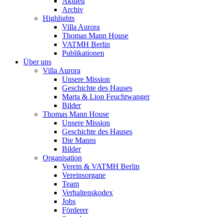
Aktuell
Archiv
Highlights
Villa Aurora
Thomas Mann House
VATMH Berlin
Publikationen
Über uns
Villa Aurora
Unsere Mission
Geschichte des Hauses
Marta & Lion Feuchtwanger
Bilder
Thomas Mann House
Unsere Mission
Geschichte des Hauses
Die Manns
Bilder
Organisation
Verein & VATMH Berlin
Vereinsorgane
Team
Verhaltenskodex
Jobs
Förderer