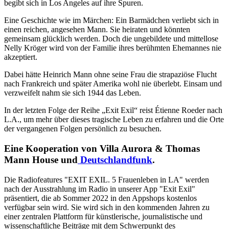
begibt sich in Los Angeles auf ihre Spuren.
Eine Geschichte wie im Märchen: Ein Barmädchen verliebt sich in
einen reichen, angesehen Mann. Sie heiraten und könnten
gemeinsam glücklich werden. Doch die ungebildete und mittellose
Nelly Kröger wird von der Familie ihres berühmten Ehemannes nie
akzeptiert.
Dabei hätte Heinrich Mann ohne seine Frau die strapaziöse Flucht
nach Frankreich und später Amerika wohl nie überlebt. Einsam und
verzweifelt nahm sie sich 1944 das Leben.
In der letzten Folge der Reihe „Exit Exil“ reist Étienne Roeder nach
L.A., um mehr über dieses tragische Leben zu erfahren und die Orte
der vergangenen Folgen persönlich zu besuchen.
Eine Kooperation von Villa Aurora & Thomas
Mann House und
Deutschlandfunk
.
Die Radiofeatures "EXIT EXIL. 5 Frauenleben in LA" werden
nach der Ausstrahlung im Radio in unserer App "Exit Exil"
präsentiert, die ab Sommer 2022 in den Appshops kostenlos
verfügbar sein wird. Sie wird sich in den kommenden Jahren zu
einer zentralen Plattform für künstlerische, journalistische und
wissenschaftliche Beiträge mit dem Schwerpunkt des