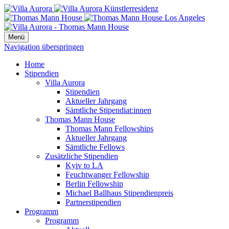
Menü
Navigation überspringen
Home
Stipendien
Villa Aurora
Stipendien
Aktueller Jahrgang
Sämtliche Stipendiat:innen
Thomas Mann House
Thomas Mann Fellowships
Aktueller Jahrgang
Sämtliche Fellows
Zusätzliche Stipendien
Kyiv to LA
Feuchtwanger Fellowship
Berlin Fellowship
Michael Ballhaus Stipendienpreis
Partnerstipendien
Programm
Programm