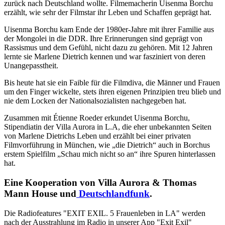
zurück nach Deutschland wollte. Filmemacherin Uisenma Borchu
erzählt, wie sehr der Filmstar ihr Leben und Schaffen geprägt hat.
Uisenma Borchu kam Ende der 1980er-Jahre mit ihrer Familie aus
der Mongolei in die DDR. Ihre Erinnerungen sind geprägt von
Rassismus und dem Gefühl, nicht dazu zu gehören. Mit 12 Jahren
lernte sie Marlene Dietrich kennen und war fasziniert von deren
Unangepasstheit.
Bis heute hat sie ein Faible für die Filmdiva, die Männer und Frauen
um den Finger wickelte, stets ihren eigenen Prinzipien treu blieb und
nie dem Locken der Nationalsozialisten nachgegeben hat.
Zusammen mit Étienne Roeder erkundet Uisenma Borchu,
Stipendiatin der Villa Aurora in L.A, die eher unbekannten Seiten
von Marlene Dietrichs Leben und erzählt bei einer privaten
Filmvorführung in München, wie „die Dietrich“ auch in Borchus
erstem Spielfilm „Schau mich nicht so an“ ihre Spuren hinterlassen
hat.
Eine Kooperation von Villa Aurora & Thomas
Mann House und
Deutschlandfunk
.
Die Radiofeatures "EXIT EXIL. 5 Frauenleben in LA" werden
nach der Ausstrahlung im Radio in unserer App "Exit Exil"