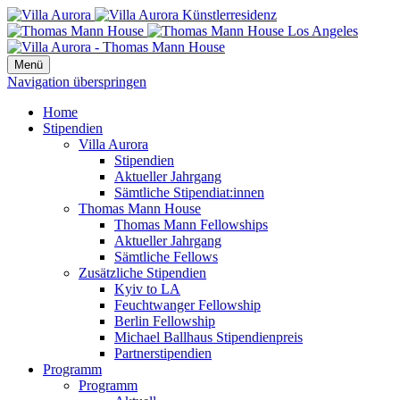
Menü
Navigation überspringen
Home
Stipendien
Villa Aurora
Stipendien
Aktueller Jahrgang
Sämtliche Stipendiat:innen
Thomas Mann House
Thomas Mann Fellowships
Aktueller Jahrgang
Sämtliche Fellows
Zusätzliche Stipendien
Kyiv to LA
Feuchtwanger Fellowship
Berlin Fellowship
Michael Ballhaus Stipendienpreis
Partnerstipendien
Programm
Programm