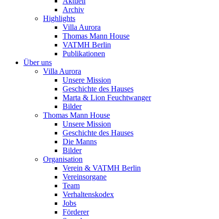
Aktuell
Archiv
Highlights
Villa Aurora
Thomas Mann House
VATMH Berlin
Publikationen
Über uns
Villa Aurora
Unsere Mission
Geschichte des Hauses
Marta & Lion Feuchtwanger
Bilder
Thomas Mann House
Unsere Mission
Geschichte des Hauses
Die Manns
Bilder
Organisation
Verein & VATMH Berlin
Vereinsorgane
Team
Verhaltenskodex
Jobs
Förderer