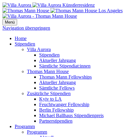
Menü
Navigation überspringen
Home
Stipendien
Villa Aurora
Stipendien
Aktueller Jahrgang
Sämtliche Stipendiat:innen
Thomas Mann House
Thomas Mann Fellowships
Aktueller Jahrgang
Sämtliche Fellows
Zusätzliche Stipendien
Kyiv to LA
Feuchtwanger Fellowship
Berlin Fellowship
Michael Ballhaus Stipendienpreis
Partnerstipendien
Programm
Programm