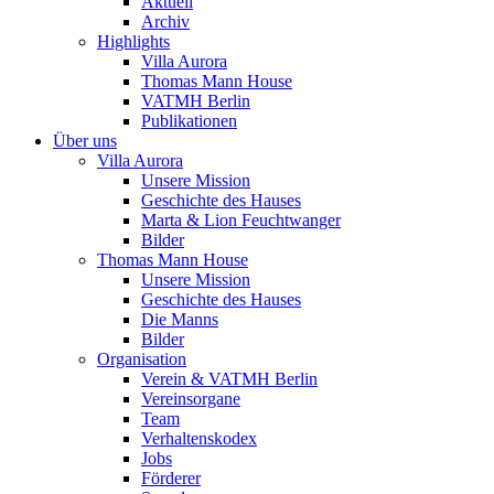
Aktuell
Archiv
Highlights
Villa Aurora
Thomas Mann House
VATMH Berlin
Publikationen
Über uns
Villa Aurora
Unsere Mission
Geschichte des Hauses
Marta & Lion Feuchtwanger
Bilder
Thomas Mann House
Unsere Mission
Geschichte des Hauses
Die Manns
Bilder
Organisation
Verein & VATMH Berlin
Vereinsorgane
Team
Verhaltenskodex
Jobs
Förderer