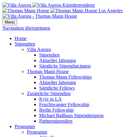
Menü
Navigation überspringen
Home
Stipendien
Villa Aurora
Stipendien
Aktueller Jahrgang
Sämtliche Stipendiat:innen
Thomas Mann House
Thomas Mann Fellowships
Aktueller Jahrgang
Sämtliche Fellows
Zusätzliche Stipendien
Kyiv to LA
Feuchtwanger Fellowship
Berlin Fellowship
Michael Ballhaus Stipendienpreis
Partnerstipendien
Programm
Programm