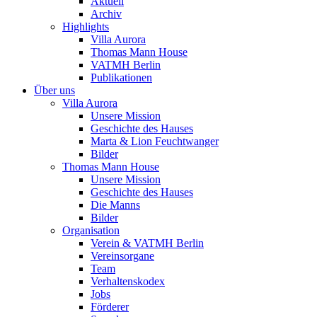
Aktuell
Archiv
Highlights
Villa Aurora
Thomas Mann House
VATMH Berlin
Publikationen
Über uns
Villa Aurora
Unsere Mission
Geschichte des Hauses
Marta & Lion Feuchtwanger
Bilder
Thomas Mann House
Unsere Mission
Geschichte des Hauses
Die Manns
Bilder
Organisation
Verein & VATMH Berlin
Vereinsorgane
Team
Verhaltenskodex
Jobs
Förderer