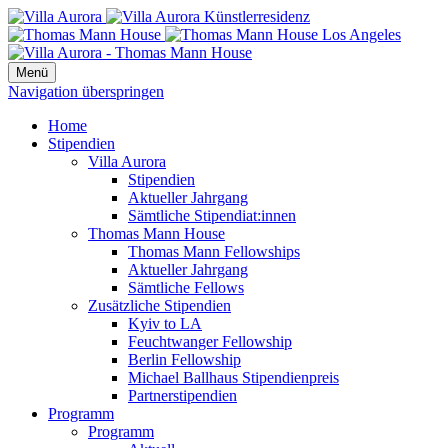
Menü
Navigation überspringen
Home
Stipendien
Villa Aurora
Stipendien
Aktueller Jahrgang
Sämtliche Stipendiat:innen
Thomas Mann House
Thomas Mann Fellowships
Aktueller Jahrgang
Sämtliche Fellows
Zusätzliche Stipendien
Kyiv to LA
Feuchtwanger Fellowship
Berlin Fellowship
Michael Ballhaus Stipendienpreis
Partnerstipendien
Programm
Programm