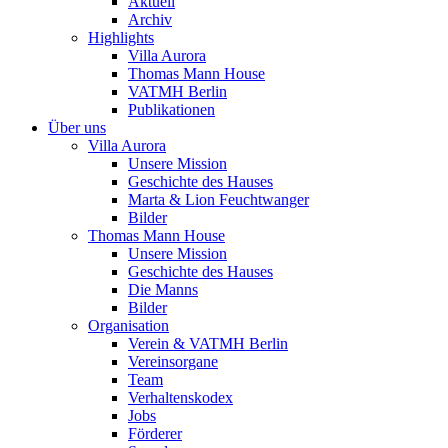
Aktuell
Archiv
Highlights
Villa Aurora
Thomas Mann House
VATMH Berlin
Publikationen
Über uns
Villa Aurora
Unsere Mission
Geschichte des Hauses
Marta & Lion Feuchtwanger
Bilder
Thomas Mann House
Unsere Mission
Geschichte des Hauses
Die Manns
Bilder
Organisation
Verein & VATMH Berlin
Vereinsorgane
Team
Verhaltenskodex
Jobs
Förderer