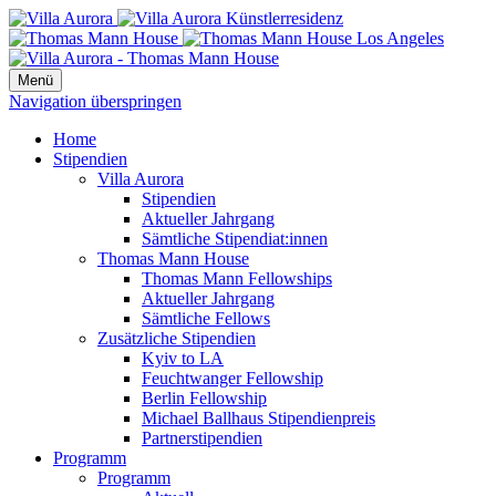
Menü
Navigation überspringen
Home
Stipendien
Villa Aurora
Stipendien
Aktueller Jahrgang
Sämtliche Stipendiat:innen
Thomas Mann House
Thomas Mann Fellowships
Aktueller Jahrgang
Sämtliche Fellows
Zusätzliche Stipendien
Kyiv to LA
Feuchtwanger Fellowship
Berlin Fellowship
Michael Ballhaus Stipendienpreis
Partnerstipendien
Programm
Programm