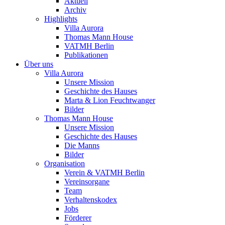
Aktuell
Archiv
Highlights
Villa Aurora
Thomas Mann House
VATMH Berlin
Publikationen
Über uns
Villa Aurora
Unsere Mission
Geschichte des Hauses
Marta & Lion Feuchtwanger
Bilder
Thomas Mann House
Unsere Mission
Geschichte des Hauses
Die Manns
Bilder
Organisation
Verein & VATMH Berlin
Vereinsorgane
Team
Verhaltenskodex
Jobs
Förderer