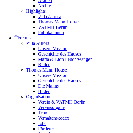
Aktuell
Archiv
Highlights
Villa Aurora
Thomas Mann House
VATMH Berlin
Publikationen
Über uns
Villa Aurora
Unsere Mission
Geschichte des Hauses
Marta & Lion Feuchtwanger
Bilder
Thomas Mann House
Unsere Mission
Geschichte des Hauses
Die Manns
Bilder
Organisation
Verein & VATMH Berlin
Vereinsorgane
Team
Verhaltenskodex
Jobs
Förderer