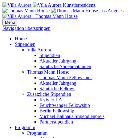
Menü
Navigation überspringen
Home
Stipendien
Villa Aurora
Stipendien
Aktueller Jahrgang
Sämtliche Stipendiat:innen
Thomas Mann House
Thomas Mann Fellowships
Aktueller Jahrgang
Sämtliche Fellows
Zusätzliche Stipendien
Kyiv to LA
Feuchtwanger Fellowship
Berlin Fellowship
Michael Ballhaus Stipendienpreis
Partnerstipendien
Programm
Programm