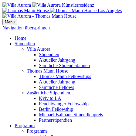
Menü
Navigation überspringen
Home
Stipendien
Villa Aurora
Stipendien
Aktueller Jahrgang
Sämtliche Stipendiat:innen
Thomas Mann House
Thomas Mann Fellowships
Aktueller Jahrgang
Sämtliche Fellows
Zusätzliche Stipendien
Kyiv to LA
Feuchtwanger Fellowship
Berlin Fellowship
Michael Ballhaus Stipendienpreis
Partnerstipendien
Programm
Programm