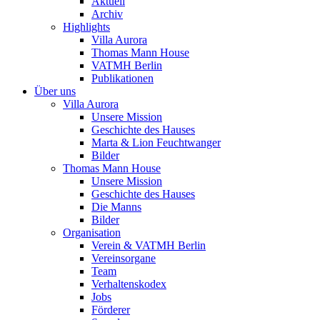
Aktuell
Archiv
Highlights
Villa Aurora
Thomas Mann House
VATMH Berlin
Publikationen
Über uns
Villa Aurora
Unsere Mission
Geschichte des Hauses
Marta & Lion Feuchtwanger
Bilder
Thomas Mann House
Unsere Mission
Geschichte des Hauses
Die Manns
Bilder
Organisation
Verein & VATMH Berlin
Vereinsorgane
Team
Verhaltenskodex
Jobs
Förderer