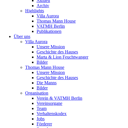
Aktuell
Archiv
Highlights
Villa Aurora
Thomas Mann House
VATMH Berlin
Publikationen
Über uns
Villa Aurora
Unsere Mission
Geschichte des Hauses
Marta & Lion Feuchtwanger
Bilder
Thomas Mann House
Unsere Mission
Geschichte des Hauses
Die Manns
Bilder
Organisation
Verein & VATMH Berlin
Vereinsorgane
Team
Verhaltenskodex
Jobs
Förderer