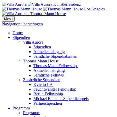
Menü
Navigation überspringen
Home
Stipendien
Villa Aurora
Stipendien
Aktueller Jahrgang
Sämtliche Stipendiat:innen
Thomas Mann House
Thomas Mann Fellowships
Aktueller Jahrgang
Sämtliche Fellows
Zusätzliche Stipendien
Kyiv to LA
Feuchtwanger Fellowship
Berlin Fellowship
Michael Ballhaus Stipendienpreis
Partnerstipendien
Programm
Programm