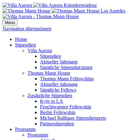
Menü
Navigation überspringen
Home
Stipendien
Villa Aurora
Stipendien
Aktueller Jahrgang
Sämtliche Stipendiat:innen
Thomas Mann House
Thomas Mann Fellowships
Aktueller Jahrgang
Sämtliche Fellows
Zusätzliche Stipendien
Kyiv to LA
Feuchtwanger Fellowship
Berlin Fellowship
Michael Ballhaus Stipendienpreis
Partnerstipendien
Programm
Programm