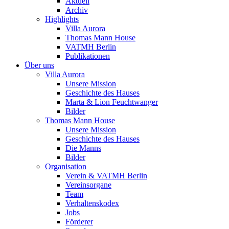
Aktuell
Archiv
Highlights
Villa Aurora
Thomas Mann House
VATMH Berlin
Publikationen
Über uns
Villa Aurora
Unsere Mission
Geschichte des Hauses
Marta & Lion Feuchtwanger
Bilder
Thomas Mann House
Unsere Mission
Geschichte des Hauses
Die Manns
Bilder
Organisation
Verein & VATMH Berlin
Vereinsorgane
Team
Verhaltenskodex
Jobs
Förderer