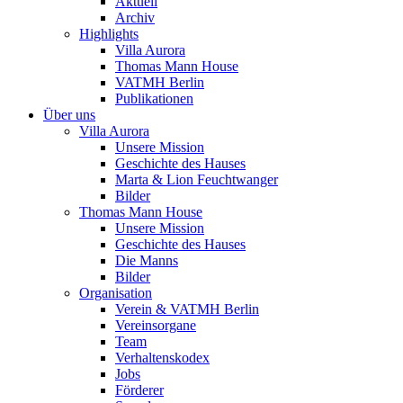
Aktuell
Archiv
Highlights
Villa Aurora
Thomas Mann House
VATMH Berlin
Publikationen
Über uns
Villa Aurora
Unsere Mission
Geschichte des Hauses
Marta & Lion Feuchtwanger
Bilder
Thomas Mann House
Unsere Mission
Geschichte des Hauses
Die Manns
Bilder
Organisation
Verein & VATMH Berlin
Vereinsorgane
Team
Verhaltenskodex
Jobs
Förderer