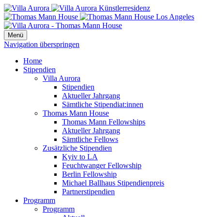
Menü
Navigation überspringen
Home
Stipendien
Villa Aurora
Stipendien
Aktueller Jahrgang
Sämtliche Stipendiat:innen
Thomas Mann House
Thomas Mann Fellowships
Aktueller Jahrgang
Sämtliche Fellows
Zusätzliche Stipendien
Kyiv to LA
Feuchtwanger Fellowship
Berlin Fellowship
Michael Ballhaus Stipendienpreis
Partnerstipendien
Programm
Programm