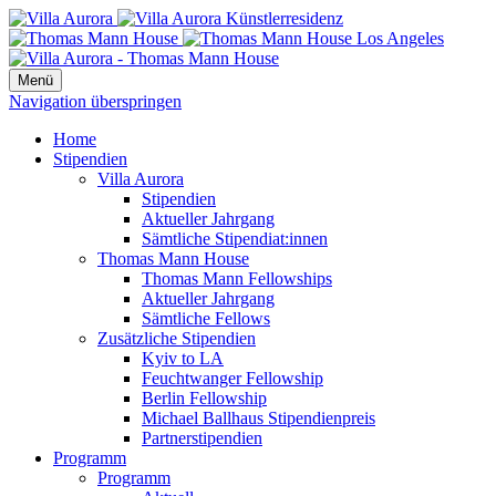
Menü
Navigation überspringen
Home
Stipendien
Villa Aurora
Stipendien
Aktueller Jahrgang
Sämtliche Stipendiat:innen
Thomas Mann House
Thomas Mann Fellowships
Aktueller Jahrgang
Sämtliche Fellows
Zusätzliche Stipendien
Kyiv to LA
Feuchtwanger Fellowship
Berlin Fellowship
Michael Ballhaus Stipendienpreis
Partnerstipendien
Programm
Programm