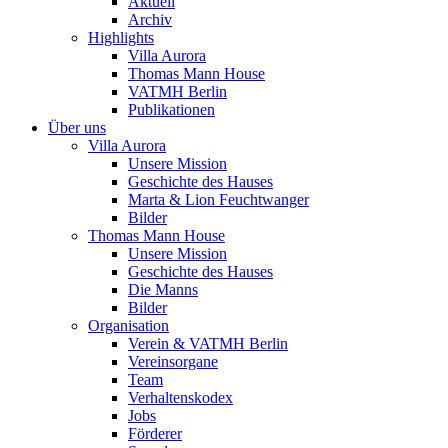
Aktuell
Archiv
Highlights
Villa Aurora
Thomas Mann House
VATMH Berlin
Publikationen
Über uns
Villa Aurora
Unsere Mission
Geschichte des Hauses
Marta & Lion Feuchtwanger
Bilder
Thomas Mann House
Unsere Mission
Geschichte des Hauses
Die Manns
Bilder
Organisation
Verein & VATMH Berlin
Vereinsorgane
Team
Verhaltenskodex
Jobs
Förderer