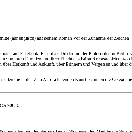
chnitte (auf englisch) aus seinem Roman Vor der Zunahme der Zeichen
räch auf Facebook. Er lebt als Doktorand der Philosophie in Berlin, s
ln von ihren Familien und ihrer Flucht aus Bürgerkriegsgebieten, von 
n über Herkunft und Ankunft, über Erinnern und Vergessen und über die
 stellen die in der Villa Aurora lebenden Künstler/-innen die Gelegenh
, CA 90036
an Wochentagen und den ganzen Tag an Wochenenden (Tiefgarage Wilshi