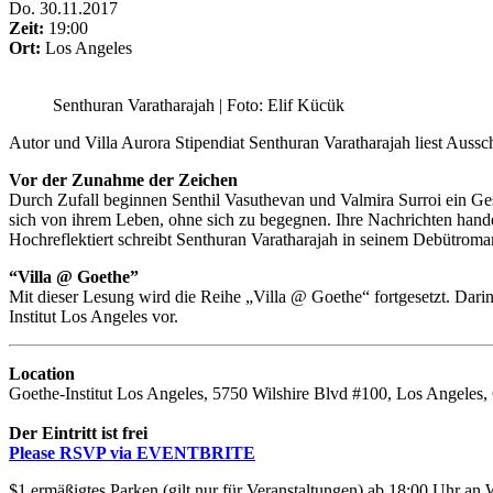
Do
.
30.11.2017
Zeit:
19:00
Ort:
Los Angeles
Senthuran Varatharajah | Foto: Elif Kücük
Autor und Villa Aurora Stipendiat Senthuran Varatharajah liest Auss
Vor der Zunahme der Zeichen
Durch Zufall beginnen Senthil Vasuthevan und Valmira Surroi ein Gesp
sich von ihrem Leben, ohne sich zu begegnen. Ihre Nachrichten hande
Hochreflektiert schreibt Senthuran Varatharajah in seinem Debütroma
“Villa @ Goethe”
Mit dieser Lesung wird die Reihe „Villa @ Goethe“ fortgesetzt. Darin
Institut Los Angeles vor.
Location
Goethe-Institut Los Angeles, 5750 Wilshire Blvd #100, Los Angeles
Der Eintritt ist frei
Please RSVP via EVENTBRITE
$1 ermäßigtes Parken (gilt nur für Veranstaltungen) ab 18:00 Uhr 