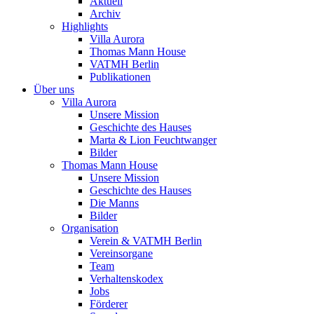
Aktuell
Archiv
Highlights
Villa Aurora
Thomas Mann House
VATMH Berlin
Publikationen
Über uns
Villa Aurora
Unsere Mission
Geschichte des Hauses
Marta & Lion Feuchtwanger
Bilder
Thomas Mann House
Unsere Mission
Geschichte des Hauses
Die Manns
Bilder
Organisation
Verein & VATMH Berlin
Vereinsorgane
Team
Verhaltenskodex
Jobs
Förderer