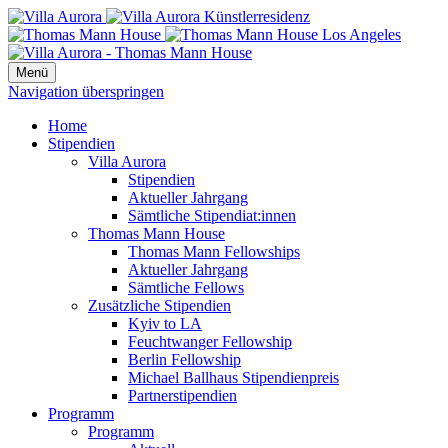
Menü
Navigation überspringen
Home
Stipendien
Villa Aurora
Stipendien
Aktueller Jahrgang
Sämtliche Stipendiat:innen
Thomas Mann House
Thomas Mann Fellowships
Aktueller Jahrgang
Sämtliche Fellows
Zusätzliche Stipendien
Kyiv to LA
Feuchtwanger Fellowship
Berlin Fellowship
Michael Ballhaus Stipendienpreis
Partnerstipendien
Programm
Programm