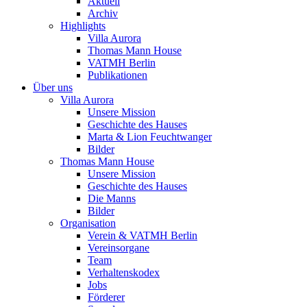
Aktuell
Archiv
Highlights
Villa Aurora
Thomas Mann House
VATMH Berlin
Publikationen
Über uns
Villa Aurora
Unsere Mission
Geschichte des Hauses
Marta & Lion Feuchtwanger
Bilder
Thomas Mann House
Unsere Mission
Geschichte des Hauses
Die Manns
Bilder
Organisation
Verein & VATMH Berlin
Vereinsorgane
Team
Verhaltenskodex
Jobs
Förderer