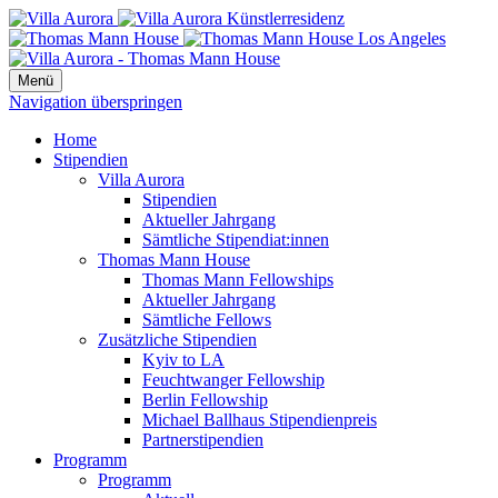
Menü
Navigation überspringen
Home
Stipendien
Villa Aurora
Stipendien
Aktueller Jahrgang
Sämtliche Stipendiat:innen
Thomas Mann House
Thomas Mann Fellowships
Aktueller Jahrgang
Sämtliche Fellows
Zusätzliche Stipendien
Kyiv to LA
Feuchtwanger Fellowship
Berlin Fellowship
Michael Ballhaus Stipendienpreis
Partnerstipendien
Programm
Programm