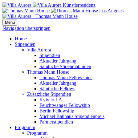
Menü
Navigation überspringen
Home
Stipendien
Villa Aurora
Stipendien
Aktueller Jahrgang
Sämtliche Stipendiat:innen
Thomas Mann House
Thomas Mann Fellowships
Aktueller Jahrgang
Sämtliche Fellows
Zusätzliche Stipendien
Kyiv to LA
Feuchtwanger Fellowship
Berlin Fellowship
Michael Ballhaus Stipendienpreis
Partnerstipendien
Programm
Programm