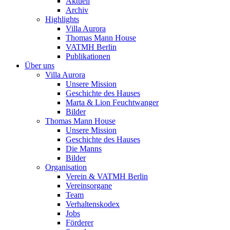
Aktuell
Archiv
Highlights
Villa Aurora
Thomas Mann House
VATMH Berlin
Publikationen
Über uns
Villa Aurora
Unsere Mission
Geschichte des Hauses
Marta & Lion Feuchtwanger
Bilder
Thomas Mann House
Unsere Mission
Geschichte des Hauses
Die Manns
Bilder
Organisation
Verein & VATMH Berlin
Vereinsorgane
Team
Verhaltenskodex
Jobs
Förderer