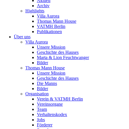
Aktuell
Archiv
Highlights
Villa Aurora
Thomas Mann House
VATMH Berlin
Publikationen
Über uns
Villa Aurora
Unsere Mission
Geschichte des Hauses
Marta & Lion Feuchtwanger
Bilder
Thomas Mann House
Unsere Mission
Geschichte des Hauses
Die Manns
Bilder
Organisation
Verein & VATMH Berlin
Vereinsorgane
Team
Verhaltenskodex
Jobs
Förderer