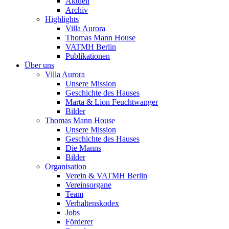
Aktuell
Archiv
Highlights
Villa Aurora
Thomas Mann House
VATMH Berlin
Publikationen
Über uns
Villa Aurora
Unsere Mission
Geschichte des Hauses
Marta & Lion Feuchtwanger
Bilder
Thomas Mann House
Unsere Mission
Geschichte des Hauses
Die Manns
Bilder
Organisation
Verein & VATMH Berlin
Vereinsorgane
Team
Verhaltenskodex
Jobs
Förderer