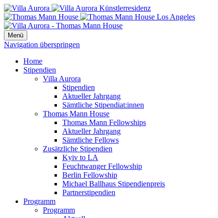
Menü
Navigation überspringen
Home
Stipendien
Villa Aurora
Stipendien
Aktueller Jahrgang
Sämtliche Stipendiat:innen
Thomas Mann House
Thomas Mann Fellowships
Aktueller Jahrgang
Sämtliche Fellows
Zusätzliche Stipendien
Kyiv to LA
Feuchtwanger Fellowship
Berlin Fellowship
Michael Ballhaus Stipendienpreis
Partnerstipendien
Programm
Programm