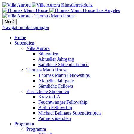
Menü
Navigation überspringen
Home
Stipendien
Villa Aurora
Stipendien
Aktueller Jahrgang
Sämtliche Stipendiat:innen
Thomas Mann House
Thomas Mann Fellowships
Aktueller Jahrgang
Sämtliche Fellows
Zusätzliche Stipendien
Kyiv to LA
Feuchtwanger Fellowship
Berlin Fellowship
Michael Ballhaus Stipendienpreis
Partnerstipendien
Programm
Programm