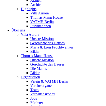
Aktuell
Archiv
Highlights
Villa Aurora
Thomas Mann House
VATMH Berlin
Publikationen
Über uns
Villa Aurora
Unsere Mission
Geschichte des Hauses
Marta & Lion Feuchtwanger
Bilder
Thomas Mann House
Unsere Mission
Geschichte des Hauses
Die Manns
Bilder
Organisation
Verein & VATMH Berlin
Vereinsorgane
Team
Verhaltenskodex
Jobs
Förderer