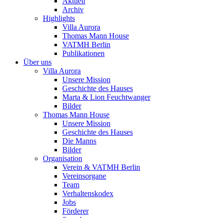
Aktuell
Archiv
Highlights
Villa Aurora
Thomas Mann House
VATMH Berlin
Publikationen
Über uns
Villa Aurora
Unsere Mission
Geschichte des Hauses
Marta & Lion Feuchtwanger
Bilder
Thomas Mann House
Unsere Mission
Geschichte des Hauses
Die Manns
Bilder
Organisation
Verein & VATMH Berlin
Vereinsorgane
Team
Verhaltenskodex
Jobs
Förderer