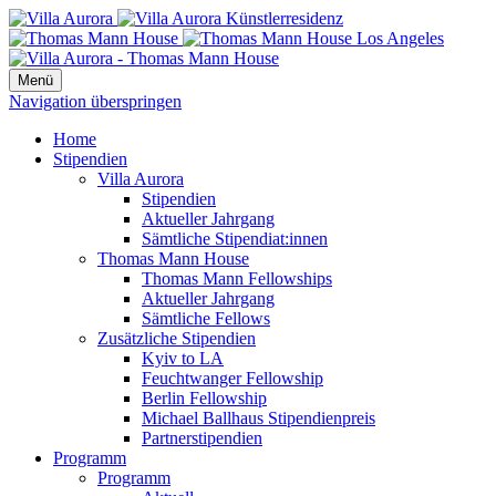
Menü
Navigation überspringen
Home
Stipendien
Villa Aurora
Stipendien
Aktueller Jahrgang
Sämtliche Stipendiat:innen
Thomas Mann House
Thomas Mann Fellowships
Aktueller Jahrgang
Sämtliche Fellows
Zusätzliche Stipendien
Kyiv to LA
Feuchtwanger Fellowship
Berlin Fellowship
Michael Ballhaus Stipendienpreis
Partnerstipendien
Programm
Programm