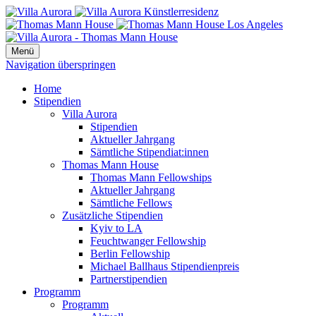
Menü
Navigation überspringen
Home
Stipendien
Villa Aurora
Stipendien
Aktueller Jahrgang
Sämtliche Stipendiat:innen
Thomas Mann House
Thomas Mann Fellowships
Aktueller Jahrgang
Sämtliche Fellows
Zusätzliche Stipendien
Kyiv to LA
Feuchtwanger Fellowship
Berlin Fellowship
Michael Ballhaus Stipendienpreis
Partnerstipendien
Programm
Programm