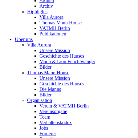
Aktuell
Archiv
Highlights
Villa Aurora
Thomas Mann House
VATMH Berlin
Publikationen
Über uns
Villa Aurora
Unsere Mission
Geschichte des Hauses
Marta & Lion Feuchtwanger
Bilder
Thomas Mann House
Unsere Mission
Geschichte des Hauses
Die Manns
Bilder
Organisation
Verein & VATMH Berlin
Vereinsorgane
Team
Verhaltenskodex
Jobs
Förderer