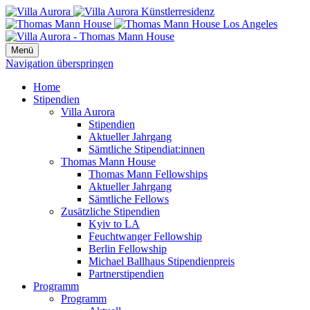
Menü
Navigation überspringen
Home
Stipendien
Villa Aurora
Stipendien
Aktueller Jahrgang
Sämtliche Stipendiat:innen
Thomas Mann House
Thomas Mann Fellowships
Aktueller Jahrgang
Sämtliche Fellows
Zusätzliche Stipendien
Kyiv to LA
Feuchtwanger Fellowship
Berlin Fellowship
Michael Ballhaus Stipendienpreis
Partnerstipendien
Programm
Programm