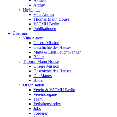
Aktuell
Archiv
Highlights
Villa Aurora
Thomas Mann House
VATMH Berlin
Publikationen
Über uns
Villa Aurora
Unsere Mission
Geschichte des Hauses
Marta & Lion Feuchtwanger
Bilder
Thomas Mann House
Unsere Mission
Geschichte des Hauses
Die Manns
Bilder
Organisation
Verein & VATMH Berlin
Vereinsorgane
Team
Verhaltenskodex
Jobs
Förderer