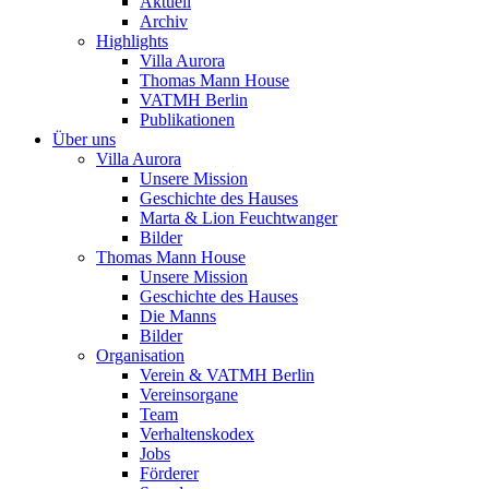
Aktuell
Archiv
Highlights
Villa Aurora
Thomas Mann House
VATMH Berlin
Publikationen
Über uns
Villa Aurora
Unsere Mission
Geschichte des Hauses
Marta & Lion Feuchtwanger
Bilder
Thomas Mann House
Unsere Mission
Geschichte des Hauses
Die Manns
Bilder
Organisation
Verein & VATMH Berlin
Vereinsorgane
Team
Verhaltenskodex
Jobs
Förderer