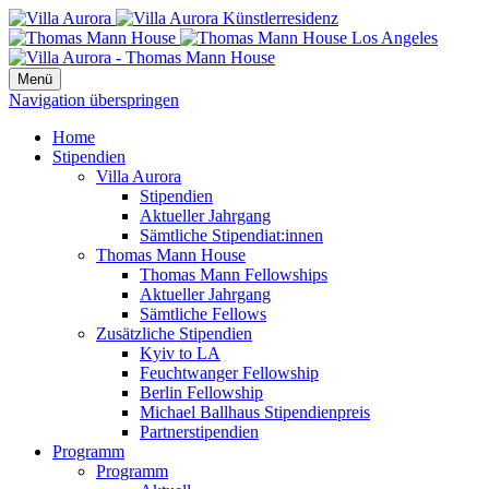
Menü
Navigation überspringen
Home
Stipendien
Villa Aurora
Stipendien
Aktueller Jahrgang
Sämtliche Stipendiat:innen
Thomas Mann House
Thomas Mann Fellowships
Aktueller Jahrgang
Sämtliche Fellows
Zusätzliche Stipendien
Kyiv to LA
Feuchtwanger Fellowship
Berlin Fellowship
Michael Ballhaus Stipendienpreis
Partnerstipendien
Programm
Programm