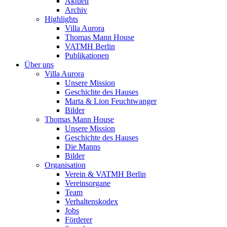
Aktuell
Archiv
Highlights
Villa Aurora
Thomas Mann House
VATMH Berlin
Publikationen
Über uns
Villa Aurora
Unsere Mission
Geschichte des Hauses
Marta & Lion Feuchtwanger
Bilder
Thomas Mann House
Unsere Mission
Geschichte des Hauses
Die Manns
Bilder
Organisation
Verein & VATMH Berlin
Vereinsorgane
Team
Verhaltenskodex
Jobs
Förderer