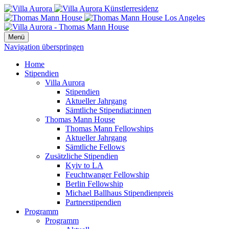
Menü
Navigation überspringen
Home
Stipendien
Villa Aurora
Stipendien
Aktueller Jahrgang
Sämtliche Stipendiat:innen
Thomas Mann House
Thomas Mann Fellowships
Aktueller Jahrgang
Sämtliche Fellows
Zusätzliche Stipendien
Kyiv to LA
Feuchtwanger Fellowship
Berlin Fellowship
Michael Ballhaus Stipendienpreis
Partnerstipendien
Programm
Programm