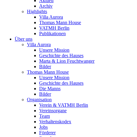
Aktuell
Archiv
Highlights
Villa Aurora
Thomas Mann House
VATMH Berlin
Publikationen
Über uns
Villa Aurora
Unsere Mission
Geschichte des Hauses
Marta & Lion Feuchtwanger
Bilder
Thomas Mann House
Unsere Mission
Geschichte des Hauses
Die Manns
Bilder
Organisation
Verein & VATMH Berlin
Vereinsorgane
Team
Verhaltenskodex
Jobs
Förderer