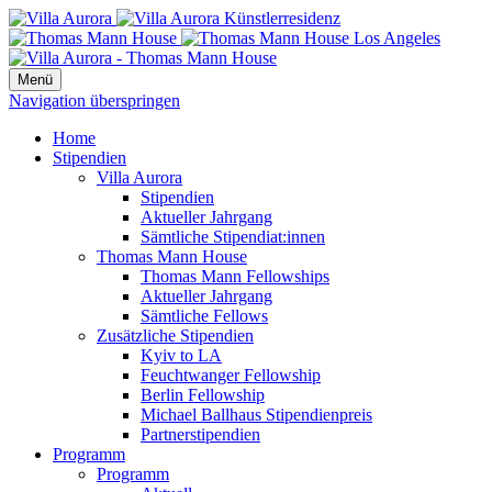
Menü
Navigation überspringen
Home
Stipendien
Villa Aurora
Stipendien
Aktueller Jahrgang
Sämtliche Stipendiat:innen
Thomas Mann House
Thomas Mann Fellowships
Aktueller Jahrgang
Sämtliche Fellows
Zusätzliche Stipendien
Kyiv to LA
Feuchtwanger Fellowship
Berlin Fellowship
Michael Ballhaus Stipendienpreis
Partnerstipendien
Programm
Programm