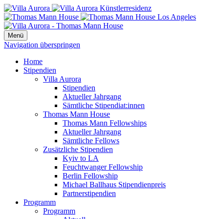
Menü
Navigation überspringen
Home
Stipendien
Villa Aurora
Stipendien
Aktueller Jahrgang
Sämtliche Stipendiat:innen
Thomas Mann House
Thomas Mann Fellowships
Aktueller Jahrgang
Sämtliche Fellows
Zusätzliche Stipendien
Kyiv to LA
Feuchtwanger Fellowship
Berlin Fellowship
Michael Ballhaus Stipendienpreis
Partnerstipendien
Programm
Programm