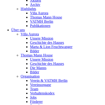
Aktuell
Archiv
Highlights
Villa Aurora
Thomas Mann House
VATMH Berlin
Publikationen
Über uns
Villa Aurora
Unsere Mission
Geschichte des Hauses
Marta & Lion Feuchtwanger
Bilder
Thomas Mann House
Unsere Mission
Geschichte des Hauses
Die Manns
Bilder
Organisation
Verein & VATMH Berlin
Vereinsorgane
Team
Verhaltenskodex
Jobs
Förderer