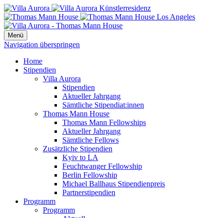
Menü
Navigation überspringen
Home
Stipendien
Villa Aurora
Stipendien
Aktueller Jahrgang
Sämtliche Stipendiat:innen
Thomas Mann House
Thomas Mann Fellowships
Aktueller Jahrgang
Sämtliche Fellows
Zusätzliche Stipendien
Kyiv to LA
Feuchtwanger Fellowship
Berlin Fellowship
Michael Ballhaus Stipendienpreis
Partnerstipendien
Programm
Programm