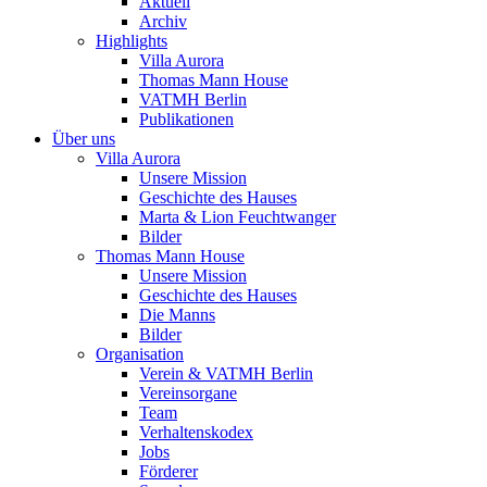
Aktuell
Archiv
Highlights
Villa Aurora
Thomas Mann House
VATMH Berlin
Publikationen
Über uns
Villa Aurora
Unsere Mission
Geschichte des Hauses
Marta & Lion Feuchtwanger
Bilder
Thomas Mann House
Unsere Mission
Geschichte des Hauses
Die Manns
Bilder
Organisation
Verein & VATMH Berlin
Vereinsorgane
Team
Verhaltenskodex
Jobs
Förderer