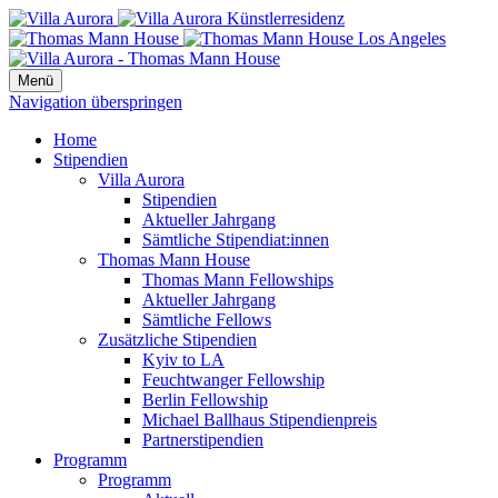
Menü
Navigation überspringen
Home
Stipendien
Villa Aurora
Stipendien
Aktueller Jahrgang
Sämtliche Stipendiat:innen
Thomas Mann House
Thomas Mann Fellowships
Aktueller Jahrgang
Sämtliche Fellows
Zusätzliche Stipendien
Kyiv to LA
Feuchtwanger Fellowship
Berlin Fellowship
Michael Ballhaus Stipendienpreis
Partnerstipendien
Programm
Programm