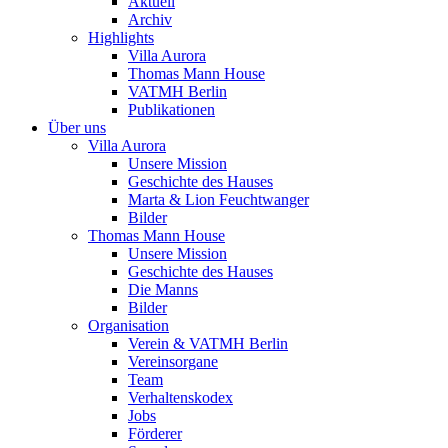
Aktuell
Archiv
Highlights
Villa Aurora
Thomas Mann House
VATMH Berlin
Publikationen
Über uns
Villa Aurora
Unsere Mission
Geschichte des Hauses
Marta & Lion Feuchtwanger
Bilder
Thomas Mann House
Unsere Mission
Geschichte des Hauses
Die Manns
Bilder
Organisation
Verein & VATMH Berlin
Vereinsorgane
Team
Verhaltenskodex
Jobs
Förderer