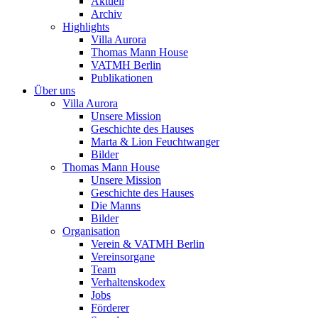
Aktuell
Archiv
Highlights
Villa Aurora
Thomas Mann House
VATMH Berlin
Publikationen
Über uns
Villa Aurora
Unsere Mission
Geschichte des Hauses
Marta & Lion Feuchtwanger
Bilder
Thomas Mann House
Unsere Mission
Geschichte des Hauses
Die Manns
Bilder
Organisation
Verein & VATMH Berlin
Vereinsorgane
Team
Verhaltenskodex
Jobs
Förderer