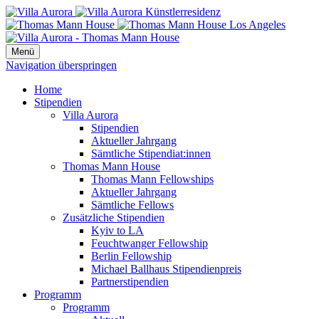
Menü
Navigation überspringen
Home
Stipendien
Villa Aurora
Stipendien
Aktueller Jahrgang
Sämtliche Stipendiat:innen
Thomas Mann House
Thomas Mann Fellowships
Aktueller Jahrgang
Sämtliche Fellows
Zusätzliche Stipendien
Kyiv to LA
Feuchtwanger Fellowship
Berlin Fellowship
Michael Ballhaus Stipendienpreis
Partnerstipendien
Programm
Programm