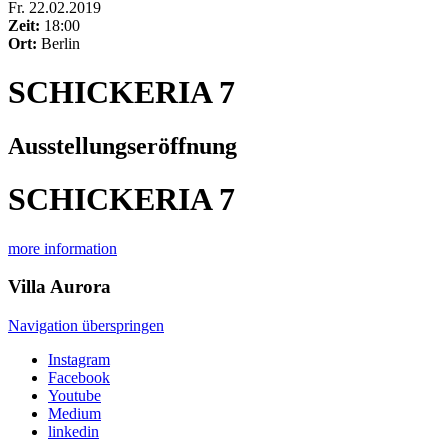
Fr
.
22.02.2019
Zeit:
18:00
Ort:
Berlin
SCHICKERIA 7
Ausstellungseröffnung
SCHICKERIA 7
more information
Villa
Aurora
Navigation überspringen
Instagram
Facebook
Youtube
Medium
linkedin