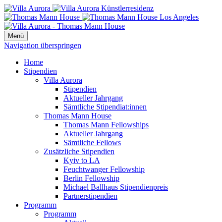
Menü
Navigation überspringen
Home
Stipendien
Villa Aurora
Stipendien
Aktueller Jahrgang
Sämtliche Stipendiat:innen
Thomas Mann House
Thomas Mann Fellowships
Aktueller Jahrgang
Sämtliche Fellows
Zusätzliche Stipendien
Kyiv to LA
Feuchtwanger Fellowship
Berlin Fellowship
Michael Ballhaus Stipendienpreis
Partnerstipendien
Programm
Programm