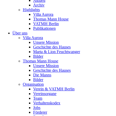
Aktuell
Archiv
Highlights
Villa Aurora
Thomas Mann House
VATMH Berlin
Publikationen
Über uns
Villa Aurora
Unsere Mission
Geschichte des Hauses
Marta & Lion Feuchtwanger
Bilder
Thomas Mann House
Unsere Mission
Geschichte des Hauses
Die Manns
Bilder
Organisation
Verein & VATMH Berlin
Vereinsorgane
Team
Verhaltenskodex
Jobs
Förderer