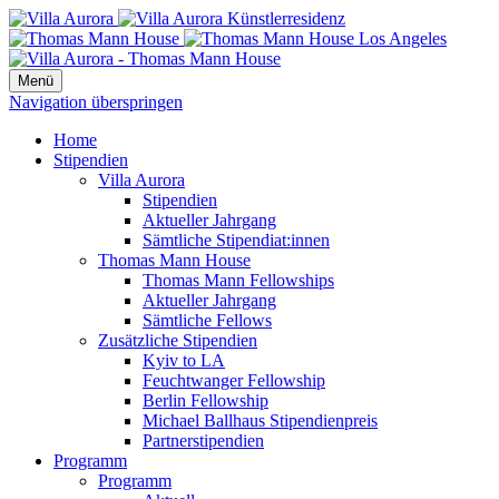
Menü
Navigation überspringen
Home
Stipendien
Villa Aurora
Stipendien
Aktueller Jahrgang
Sämtliche Stipendiat:innen
Thomas Mann House
Thomas Mann Fellowships
Aktueller Jahrgang
Sämtliche Fellows
Zusätzliche Stipendien
Kyiv to LA
Feuchtwanger Fellowship
Berlin Fellowship
Michael Ballhaus Stipendienpreis
Partnerstipendien
Programm
Programm