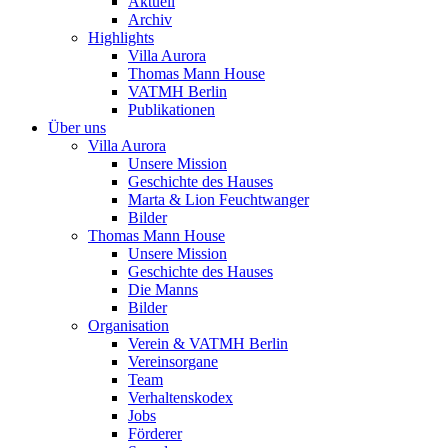
Aktuell
Archiv
Highlights
Villa Aurora
Thomas Mann House
VATMH Berlin
Publikationen
Über uns
Villa Aurora
Unsere Mission
Geschichte des Hauses
Marta & Lion Feuchtwanger
Bilder
Thomas Mann House
Unsere Mission
Geschichte des Hauses
Die Manns
Bilder
Organisation
Verein & VATMH Berlin
Vereinsorgane
Team
Verhaltenskodex
Jobs
Förderer