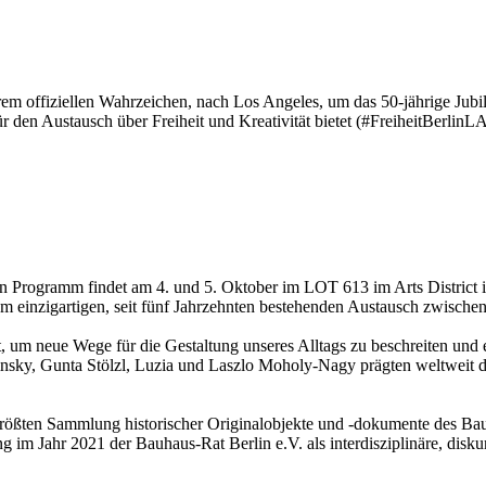
rem offiziellen Wahrzeichen, nach Los Angeles, um das 50-jährige Jubi
für den Austausch über Freiheit und Kreativität bietet (#FreiheitBerlinLA
len Programm findet am 4. und 5. Oktober im LOT 613 im Arts District 
m einzigartigen, seit fünf Jahrzehnten bestehenden Austausch zwischen
 neue Wege für die Gestaltung unseres Alltags zu beschreiten und ein
nsky, Gunta Stölzl, Luzia und Laszlo Moholy-Nagy prägten weltweit di
rößten Sammlung historischer Originalobjekte und -dokumente des Bau
 Jahr 2021 der Bauhaus-Rat Berlin e.V. als interdisziplinäre, diskur