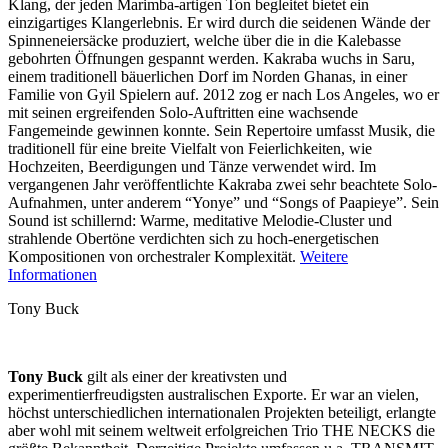
Klang, der jeden Marimba-artigen Ton begleitet bietet ein
einzigartiges Klangerlebnis. Er wird durch die seidenen Wände der
Spinneneiersäcke produziert, welche über die in die Kalebasse
gebohrten Öffnungen gespannt werden. Kakraba wuchs in Saru,
einem traditionell bäuerlichen Dorf im Norden Ghanas, in einer
Familie von Gyil Spielern auf. 2012 zog er nach Los Angeles, wo er
mit seinen ergreifenden Solo-Auftritten eine wachsende
Fangemeinde gewinnen konnte. Sein Repertoire umfasst Musik, die
traditionell für eine breite Vielfalt von Feierlichkeiten, wie
Hochzeiten, Beerdigungen und Tänze verwendet wird. Im
vergangenen Jahr veröffentlichte Kakraba zwei sehr beachtete Solo-
Aufnahmen, unter anderem “Yonye” und “Songs of Paapieye”. Sein
Sound ist schillernd: Warme, meditative Melodie-Cluster und
strahlende Obertöne verdichten sich zu hoch-energetischen
Kompositionen von orchestraler Komplexität.
Weitere
Informationen
Tony Buck
Tony Buck
gilt als einer der kreativsten und
experimentierfreudigsten australischen Exporte. Er war an vielen,
höchst unterschiedlichen internationalen Projekten beteiligt, erlangte
aber wohl mit seinem weltweit erfolgreichen Trio THE NECKS die