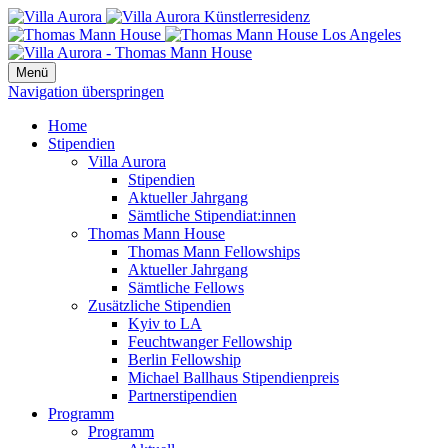
Menü
Navigation überspringen
Home
Stipendien
Villa Aurora
Stipendien
Aktueller Jahrgang
Sämtliche Stipendiat:innen
Thomas Mann House
Thomas Mann Fellowships
Aktueller Jahrgang
Sämtliche Fellows
Zusätzliche Stipendien
Kyiv to LA
Feuchtwanger Fellowship
Berlin Fellowship
Michael Ballhaus Stipendienpreis
Partnerstipendien
Programm
Programm