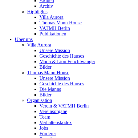
Aktuell
Archiv
Highlights
Villa Aurora
Thomas Mann House
VATMH Berlin
Publikationen
Über uns
Villa Aurora
Unsere Mission
Geschichte des Hauses
Marta & Lion Feuchtwanger
Bilder
Thomas Mann House
Unsere Mission
Geschichte des Hauses
Die Manns
Bilder
Organisation
Verein & VATMH Berlin
Vereinsorgane
Team
Verhaltenskodex
Jobs
Förderer