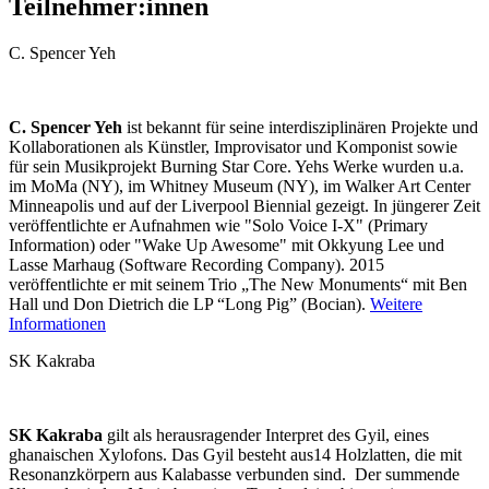
Teilnehmer:innen
C. Spencer Yeh
C. Spencer Yeh
ist bekannt für seine interdisziplinären Projekte und
Kollaborationen als Künstler, Improvisator und Komponist sowie
für sein Musikprojekt Burning Star Core. Yehs Werke wurden u.a.
im MoMa (NY), im Whitney Museum (NY), im Walker Art Center
Minneapolis und auf der Liverpool Biennial gezeigt. In jüngerer Zeit
veröffentlichte er Aufnahmen wie "Solo Voice I-X" (Primary
Information) oder "Wake Up Awesome" mit Okkyung Lee und
Lasse Marhaug (Software Recording Company). 2015
veröffentlichte er mit seinem Trio „The New Monuments“ mit Ben
Hall und Don Dietrich die LP “Long Pig” (Bocian).
Weitere
Informationen
SK Kakraba
SK Kakraba
gilt als herausragender Interpret des Gyil, eines
ghanaischen Xylofons. Das Gyil besteht aus14 Holzlatten, die mit
Resonanzkörpern aus Kalabasse verbunden sind. Der summende