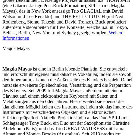
größte Bekanntheit. Derzeitige Projekte umfassen u.a. TRANSMIT
(eine Gitarren-lastige Post-Rock-Formation), SPILL (mit Magda
Mayas), das in New York ansässige Trio GLACIAL (mit David
Watson und Lee Renaldo) und THE FELL CLUTCH (mit Ned
Rothenberg, Stomu Takeshi and David Tronzo). Buck produziert
außerdem Videoarbeiten für Live-Konzerte, welche u.a. in Tokyo,
Belfast, Berlin, New York und Sydney gezeigt wurden.
Weitere
Informationen
Magda Mayas
Magda Mayas
ist eine in Berlin lebende Pianistin. Sie entwickelt
und erforscht ihr eigenes musikalisches Vokabular, indem sie sowohl
den Innenraum, als auch die Außenseite des Klaviers bespielt. Dabei
nutzt sie erweiterte Spieltechniken, Verstärkung und die Präparation
des Klaviers. Seit 2009 tritt Magda Mayas außerdem mit einem
Clavinet auf, einem elektronischen Keyboard mit Saiten und
Metallzungen aus den 60er Jahren. Hier erweitert sie ebenso die
klanglichen Möglichkeiten des Instruments, indem sie das Innere des
Instruments mit verschiedenen Objekten und elektronischen
Effekten präpariert. Aktuelle Projekte sind u.a. das Duo SPILL mit
Schlagzeuger Tony Buck, ein Duo mit der Saxophonistin Christine
Abdelnour (Paris), und das Trio GREAT WAITRESS mit Laura
Altman und Monica Brooks (Australien). Seit 2013 produziert